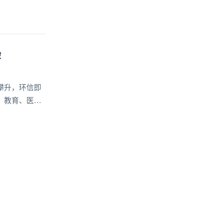
验
攀升，环信即
、教育、医