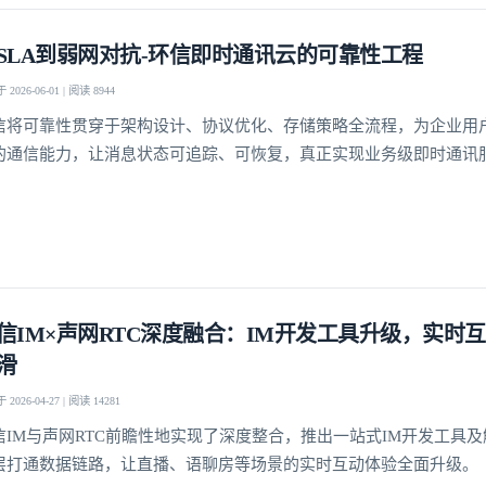
SLA到弱网对抗-环信即时通讯云的可靠性工程
2026-06-01 | 阅读 8944
我已阅读并同意
通讯云服务条款
和
通讯云隐私政策
信将可靠性贯穿于架构设计、协议优化、存储策略全流程，为企业用
提交
不了，谢谢
的通信能力，让消息状态可追踪、可恢复，真正实现业务级即时通讯
信IM×声网RTC深度融合：IM开发工具升级，实时
滑
2026-04-27 | 阅读 14281
信IM与声网RTC前瞻性地实现了深度整合，推出一站式IM开发工具
层打通数据链路，让直播、语聊房等场景的实时互动体验全面升级。