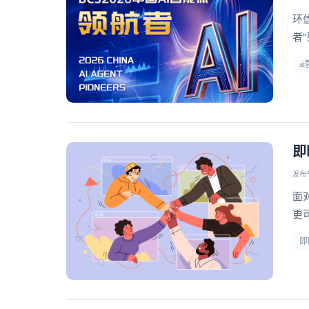
环
者
a
即
发布于 
面
更
型
即