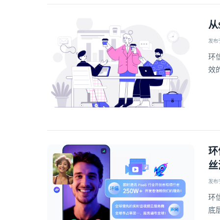
从
发布于 
环
效
环
丝
发布于 
环
底