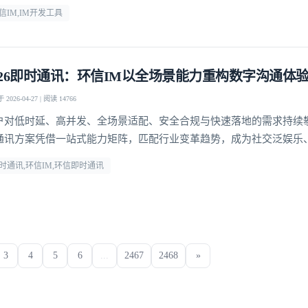
信IM,IM开发工具
026即时通讯：环信IM以全场景能力重构数字沟通体
2026-04-27 | 阅读 14766
户对低时延、高并发、全场景适配、安全合规与快速落地的需求持续
通讯方案凭借一站式能力矩阵，匹配行业变革趋势，成为社交泛娱乐
、社交电商等领域的优选通讯底座。
时通讯,环信IM,环信即时通讯
3
4
5
6
...
2467
2468
»