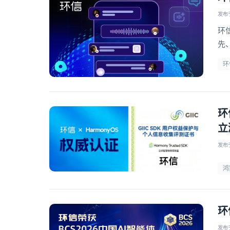
发布于 
环
先
信
环
环
立
发布于 
鸿
环
发布于 