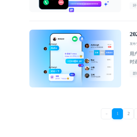
环
2
发布于 
用
时
疗
即
«
1
2