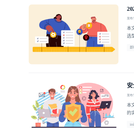
2
发布于 
本
选型 
即
安
发布于 
本
的
i