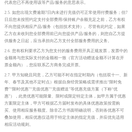
代表您已不再使用该等产品/服务的意思表示。
2.5. 如您出现欠费逾期7日内未进行充值仍可正常使用付费服务；但7
日后您未按照约定支付全部费用/保持账户余额充足之前，乙方有权
不向您提供相应产品/服务（包括技术支持）。尽管有此约定，如果
乙方在未收到您全部费用前已向您提供产品/服务的，则您自乙方提
供服务之日起，应当承担向乙方支付全部服务费用的义务。
2.6. 您有权利要求乙方为您支付的服务费用开具正规发票，发票中的
金额将与您实际支付的金额相一致（官方活动赠送金额不计算在开
票金额内），您应联系乙方商务完成开票。
2.7. 甲方知晓且同意，乙方可能不时在指定时期内（包括双十一、新
年、春节及其他不定时点）根据自身经营策略或需求推出“限时免
费”“限时优惠”“充值优惠”“充值赠送”等优惠充值方案（下称“优
惠”），此类优惠可能限量、限时或限定特定主体，如甲方属于优惠
方案限定主体，甲方可根据乙方届时发布的具体优惠政策按需购
买、使用相应服务额度。除非乙方书面明确说明，否则各优惠不可
叠加使用，相应优惠仅适用于特定主体的指定充值，并应优先适用
相应活动规则。