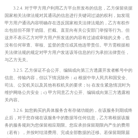
3.2.4. 对于甲方用户利用乙方平台所发布的信息，乙方保留依据
国家相关法律法规对其通讯的信息进行关键词过滤的权利，如发现
甲方用户通讯内容明确存在违反国家相关法律法规的，乙方有权作
出包括但不限于劝阻、拦截、直至向有关公安部门举报等行为。但
登录即时通讯云
登录客服云
这并不表示乙方对甲方用户所发送的内容有过滤或审核的义务，也
没有任何审查、审核、监督的责任或其他连带责任。甲方需根据相
提交
关法律法规的规定对甲方用户发送该等信息的行为承担法律责任，
与乙方无关。
不了，谢谢
3.2.5. 乙方保证不会公开、编辑或向第三方透露开发者帐号中的
信息、传输内容，但以下情况除外：a) 根据中华人民共和国安全、
司法、公安机关以及其他有权机关的要求；b) 在发生紧急情况时为
维护网络公共安全；c) 甲方同意乙方公开、编辑或向第三方透露相
关内容。
3.2.6. 如您购买的具体服务含有存储功能的，在该服务到期或终
止后，对于您存储在该服务中的数据等任何信息，乙方将根据该服
务的服务规则为您保留相应期限。您应承担保留期限内产生的费用
（若有），并按时结清费用、完成全部数据的迁移。若保留期限届