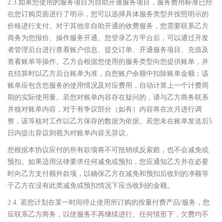
2.3.如果您使用的服务项目为自助开通服务项目，服务费用标准已经
在您订购页面进行了明示，您可以选择具体服务类型并按照明示的
价格进行支付。对于其他非自助开通的收费服务，您需要联系乙方
商务为您报价、操作服务开通。您登录乙方平台后，可以通过开发
者管理后台进行查看账户信息、提交订单、开通服务项目、充值及
查看账单等操作。乙方会根据您使用的服务类型向您提供账单，并
在结算时以乙方后台账单为准，自您账户余额中扣除账单金额；该
账单应包含您服务的使用情况及对应费用，自动计算上一个计费周
期的实际使用量。若您对账单内容存在疑问的，请与乙方商务联系
并核对账单内容，对于有争议部分（如有）内容将在次月进行调
整，该等核对工作以乙方保存的数据为依据。若您未在账单发送后5
日内提出异议则视为对账单内容无异议。
您根据本协议应付的所有款项将不可抵销或反索赔，也不会减免或
预扣。如果适用法律要求任何减免或预扣，您应通知乙方并在必要
时向乙方支付额外款项，以确保乙方在减免和预扣后收到的净额等
于乙方在没有此类减免或预扣情况下应当收到的金额。
2.4. 若您计划在某一时间停止使用所订购的按量付费产品/服务，您
应联系乙方商务，以使服务不再继续进行。任何情形下，欠费均不