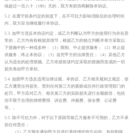
续超过一百八十（180）天的，双方有权协商解除本协议。
5.2. 在遵守前条约定的前提下，在不可抗力影响消除后的合理时间
内，双方应当继续履行本协议。
5.3. 如甲方违反本协议约定，或乙方判断认为甲方的使用行为存在异
常的，乙方均有权根据其情节，根据乙方的独立判断并单方采取以
下措施中的一种或多种：（1）限制、中止提供服务；（2）终止提
供服务，终止本协议；（3）追究甲方的法律责任；（4）其他乙方
认为适合的处理措施。乙方依据前述约定采取的措施而造成的一切
损失将由甲方承担。
5.4. 如因甲方违反适用法律法规、本协议、乙方相关规则之规定，使
乙方遭受任何损失、受到任何第三方的索赔或任何行政管理部门的
处罚，甲方应对乙方、相关第三方的实际损失进行全额赔偿，包括
但不限于合理的律师费用、诉讼费、仲裁费、保全费、公证费
等。。
5.5. 除不可抗力外，对于以下原因导致乙方服务不可用的，乙方不承
担任何责任：
（1）乙方预先通知甲方后进行系统维护所引起的，包括割接、