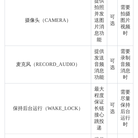
提供
拍照
需要
并发
拍摄
可
摄像头（CAMERA）
送图
图片
选
片消
视频
息功
时
能
提供
需要
发送
录制
可
麦克风（RECORD_AUDIO）
音频
音频
选
消息
消息
功能
时
最大
需要
程度
尽量
保证
可
保持
保持后台运行（WAKE_LOCK）
长链
选
后台
接心
运行
跳投
时
递