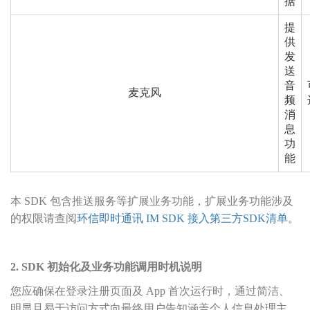
据
提
供
发
送
音
麦克风
频
消
息
功
能
本 SDK 包含推送服务等扩展业务功能，扩展业务功能涉及
的权限请查阅
环信即时通讯 IM SDK 接入第三方SDK清单。
2. SDK 初始化及业务功能调用时机说明
您应确保在登录注册页面及 App 首次运行时，通过简洁、
明显且易于访问方式向最终用户告知涵盖个人信息处理主