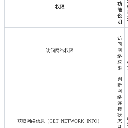
功
权限
能
说
明
访
问
网
访问网络权限
络
权
限
判
断
网
络
连
接
状
获取网络信息（GET_NETWORK_INFO）
态
及