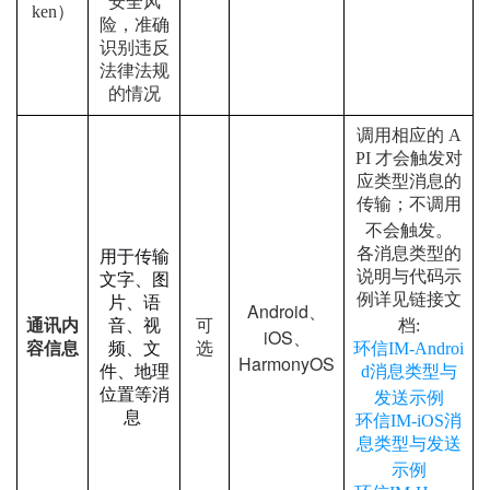
安全风
ken）
险，准确
识别违反
法律法规
的情况
调用相应的 A
PI 才会触发对
应类型消息的
传输；不调用
不会触发。
各消息类型的
用于传输
说明与代码示
文字、图
例详见链接文
片、语
Android、
通讯内
音、视
可
档:
iOS、
容信息
频、文
选
环信
IM-Androi
HarmonyOS
件、地理
d消息类型与
位置等消
发送示例
息
环信
IM-iOS消
息类型与发送
示例