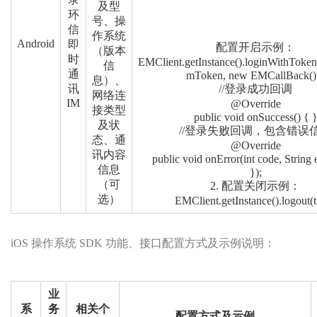
及型
环
号、操
信
作系统
Android
即
配置开启示例：
（版本
时
EMClient.getInstance().loginWithToken
信
通
mToken, new EMCallBack()
息）、
讯
//登录成功回调
网络连
IM
@Override
接类型
public void onSuccess() { 
及状
//登录失败回调，包含错误
态、通
@Override
讯内容
public void onError(int code, String e
信息
});
（可
2. 配置关闭示例：
选）
EMClient.getInstance().logout(t
iOS 操作系统 SDK 功能、接口配置方式及示例说明：
业
系
务
相关个
配置方式及示例