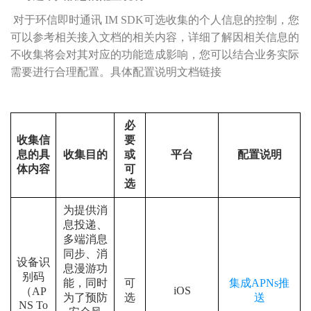
对于
环信即时通讯
IM SDK可选收集的个人信息的控制，您
可以参考相关接入文档的相关内容，详细了解因相关信息的
不收集将会对其对应的功能造成影响，您可以结合业务实际
需要进行合理配置。具体配置说明文档链接
必
收集信
要
息的具
收集目的
或
平台
配置说明
体内容
可
选
为提供消
息投递、
多端消息
同步、消
设备识
息漫游功
别码
能，同时
可
集成
APNs推
iOS
（AP
为了预防
选
送
NS To