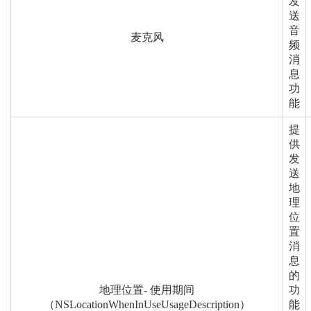
发
送
音
麦克风
频
消
息
功
能
提
供
发
送
地
理
位
置
消
息
的
地理位置- 使用期间
功
（NSLocationWhenInUseUsageDescription）
能