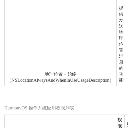
提
供
发
送
地
理
位
置
消
息
的
地理位置 – 始终
功
（NSLocationAlwaysAndWhenInUseUsageDescription）
能
HarmonyOS 操作系统应用权限列表
权
限