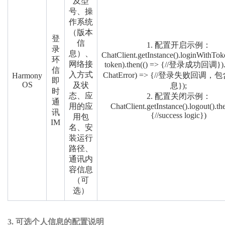
及型
号、操
作系统
（版本
登
信
1. 配置开启示例：
录
息）、
ChatClient.getInstance().loginWithTok
环
网络接
token).then(() => {//登录成功回调}).c
信
入方式
ChatError) => {//登录失败回调
Harmony
即
OS
及状
息});
时
态、应
2. 配置关闭示例：
通
用的应
ChatClient.getInstance().logout().th
讯
{//success logic})
用包
IM
名、安
装运行
路径、
通讯内
容信息
（可
选）
3.
可选个人信息的配置说明