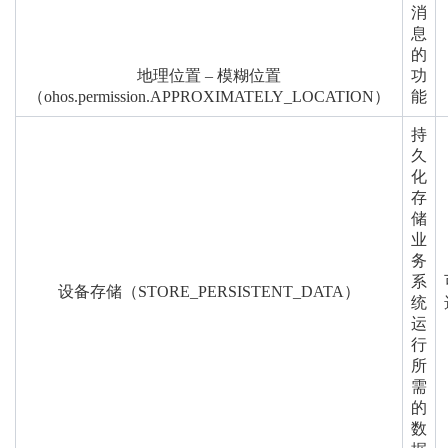
消
息
的
地理位置 – 模糊位置
功
（ohos.permission.APPROXIMATELY_LOCATION）
能
持
久
化
存
储
业
务
系
设备存储（STORE_PERSISTENT_DATA）
统
运
行
所
需
的
数