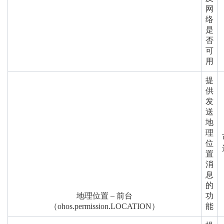
网
络
是
否
可
用
提
供
发
送
地
理
位
置
消
息
的
地理位置 – 前台
功
（ohos.permission.LOCATION）
能