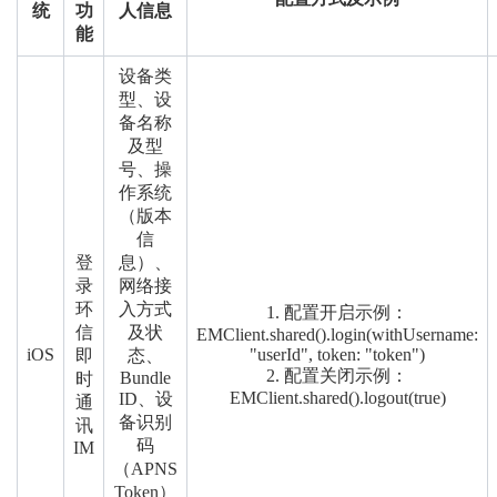
统
功
人信息
能
设备类
型、设
备名称
及型
号、操
作系统
（版本
信
登
息）、
录
网络接
环
入方式
1. 配置开启示例：
信
及状
EMClient.shared().login(withUsername:
iOS
"userId", token: "token")
即
态、
2. 配置关闭示例：
Bundle
时
EMClient.shared().logout(true)
ID、设
通
备识别
讯
码
IM
（APNS
Token）