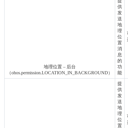
提
供
发
送
地
理
位
置
消
息
的
地理位置 – 后台
功
（ohos.permission.LOCATION_IN_BACKGROUND）
能
提
供
发
送
地
理
位
置