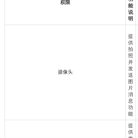
权限
能
说
明
提
供
拍
照
并
发
摄像头
送
图
片
消
息
功
能
提
供