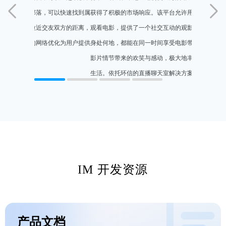
它们深入交流，甚至分享珍贵的记忆相片。这些智能体既能
也可以一区互
成为贴心伴侣，也能是知识渊博的百事通，但请记住，它们
于自己的社
仅由算法驱动，不涉及真人互动。依托环信IM的高并发稳
烘托交友氛
定服务支撑用户的快速增长。
了优秀的交
IM 开发资源
产品文档