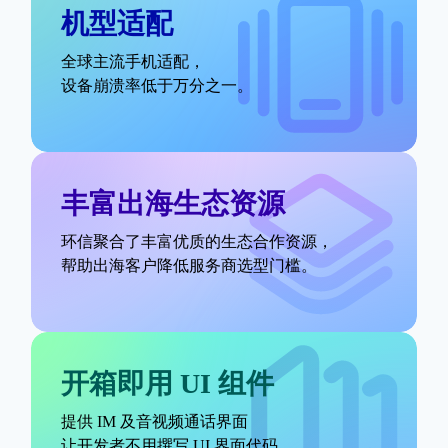
机型适配
全球主流手机适配，
设备崩溃率低于万分之一。
登录即时通讯云
登录客服云
丰富出海生态资源
环信聚合了丰富优质的生态合作资源，
帮助出海客户降低服务商选型门槛。
我已阅读并同意
通讯云服务条款
和
通讯云隐私政策
提交
开箱即用 UI 组件
不了，谢谢
提供 IM 及音视频通话界面
让开发者不用撰写 UI 界面代码，