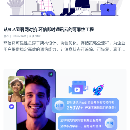
从SLA到弱网对抗-环信即时通讯云的可靠性工程
发布于 2026-06-01 | 阅读 9100
环信将可靠性贯穿于架构设计、协议优化、存储策略全流程，为企业
用户提供稳定高效的通信能力，让消息状态可追踪、可恢复，真正实
现业务级即时通讯服务。
登录即时通讯云
登录客服云
我已阅读并同意
通讯云服务条款
和
通讯云隐私政策