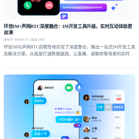
提交
不了，谢谢
环信IM×声网RTC深度融合：IM开发工具升级，实时互动体验更
丝滑
发布于 2026-04-27 | 阅读 14437
环信IM与声网RTC前瞻性地实现了深度整合，推出一站式IM开发工具
及解决方案，从底层打通数据链路，让直播、语聊房等场景的实时互
动体验全面升级。