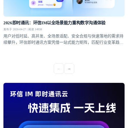
2026即时通讯：环信IM以全场景能力重构数字沟通体验
发布于 2026-04-27 | 阅读 14938
用户对低时延、高并发、全场景适配、安全合规与快速落地的需求持
续攀升，环信即时通讯方案凭借一站式能力矩阵，匹配行业变革趋
势，成为社交泛娱乐、教育、医疗、社交电商等领域的优选通讯底
座。
←
→