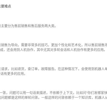
主要难点
景主要分为售前销售和售后服务两大类。
以销售为导向，需要非常多的技巧，更加个性化和艺术化，所以售前销售
 集成，还会用到人机协作，其中尤其对多轮会话和人机协作有更多的应用。
性请求，比如退货，查订单，故障报告。在这种情况下，会使用到机器人
轮会话有更多的应用。
一问一答，问题可以用一句话来描述，不依赖于上下文。比如问“你们发哪家
量的问题都是这样的单轮问答。一般这样的问答依赖于一个知识库，机器人