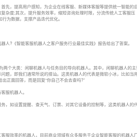
。首先，提高用户感知，为企业在线客服、新媒体客服等提供统一智能的
和复杂度;其次，提升服务效率，缩短咨询处理时限，分流传统人工客服压
和行为数据，支撑产品迭代优化。
机器人?《智能客服机器人之客户服务行业最佳实践》报告给出了答案。
要分为两个大类：闲聊机器人与任务目的导向机器人。其中，闲聊机器人的主
际问题，即我们通常所说的搭讪。这类机器人的代表是微软小冰，比如当
给出正面回答，而是回复“你自己不会去查吗?”
与客服机器人。
服务，如设置提醒、查天气、订票、对其它设备的控制等，这类机器人的
工客服效率的机器人，目前商业领域有众多服务于企业智能客服的机器人