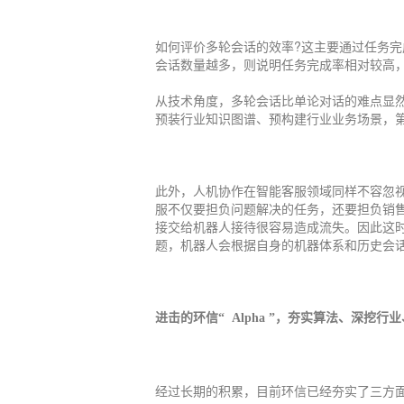
如何评价多轮会话的效率?这主要通过任务
会话数量越多，则说明任务完成率相对较高
从技术角度，多轮会话比单论对话的难点显
预装行业知识图谱、预构建行业业务场景，
此外，人机协作在智能客服领域同样不容忽
服不仅要担负问题解决的任务，还要担负销
接交给机器人接待很容易造成流失。因此这
题，机器人会根据自身的机器体系和历史会
进击的环信“
Alpha
”，夯实算法、深挖行
经过长期的积累，目前环信已经夯实了三方