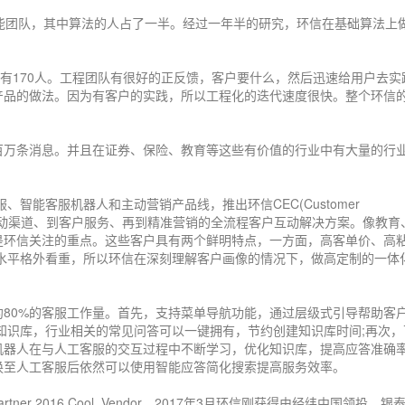
能团队，其中算法的人占了一半。经过一年半的研究，环信在基础算法上
师有170人。工程团队有很好的正反馈，客户要什么，然后迅速给用户去实
产品的做法。因为有客户的实践，所以工程化的迭代速度很快。整个环信
百万条消息。并且在证券、保险、教育等这些有价值的行业中有大量的行
、智能客服机器人和主动营销产品线，推出环信CEC(Customer
供从客户互动渠道、到客户服务、再到精准营销的全流程客户互动解决方案。像教育
是环信关注的重点。这些客户具有两个鲜明特点，一方面，高客单价、高
务水平格外看重，所以环信在深刻理解客户画像的情况下，做高定制的一体
80%的客服工作量。首先，支持菜单导航功能，通过层级式引导帮助客
知识库，行业相关的常见问答可以一键拥有，节约创建知识库时间;再次，
机器人在与人工客服的交互过程中不断学习，优化知识库，提高应答准确率
换至人工客服后依然可以使用智能应答简化搜索提高服务效率。
ner 2016 Cool Vendor，2017年3月环信刚获得由经纬中国领投、银