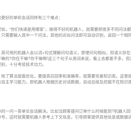
验更好的单轮会话同样有三个难点：
登录即时通讯云
登录客服云
如，“你们快递是用哪家”，做得不好的机器人，就需要把很多不同问法
，只需要输入其中一个问法，其他的近似问法即可自动识别，返回一个相
提交
，谢谢
。高可用的机器人会以词+句式理解问句语义，即使问句相似，但语义存在
嘛的?你在干嘛?你干嘛啊!这三个句子从用词来说，看上去都差不多，但
识别，十分考验技术功力。
。除了算法层面优化，要提高召回率和准确率，就需要完善知识库。这里
有自主学习能力，即机器人根据历史对话数据，自动总结及挖掘不在知识
单的一问一答单论会话解决。比如当顾客提问订单什么时候能到?机器人回
单号，这时就需要机器人参考上下文信息，引导顾客提供其他信息或数据
。