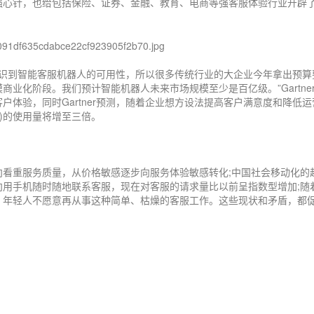
强心针，也给包括保险、证券、金融、教育、电商等强客服体验行业开辟
认识到智能客服机器人的可用性，所以很多传统行业的大企业今年拿出预算
业化阶段。我们预计智能机器人未来市场规模至少是百亿级。”Gartne
户体验，同时Gartner预测，随着企业想方设法提高客户满意度和降低运
人)的使用量将增至三倍。
向看重服务质量，从价格敏感逐步向服务体验敏感转化;中国社会移动化的
向用手机随时随地联系客服，现在对客服的请求量比以前呈指数型增加;随
，年轻人不愿意再从事这种简单、枯燥的客服工作。这些现状和矛盾，都
？