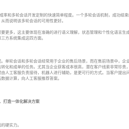
完成率和多轮会话开发定制的快速简单程度。一个多轮会话机制，成功结束
，从而说明该多轮会话的可用性更好。
然要更多，这主要体现在准确的进行语义理解，状态管理和个性化语言生
第三方系统集成这四方面。
视。单轮会话和多轮会话经常用于企业的售后场景，而在售前场景中，企
售转化和成单的任务。尤其当企业获客成本很高，潜在客户线索非常珍贵
时由人工客服负责接待，机器人进行辅助，是更可行的方式。当客户提出
话数据计算，向人工客服推荐答案。
业、打造一体化解决方案
面的硬实力。