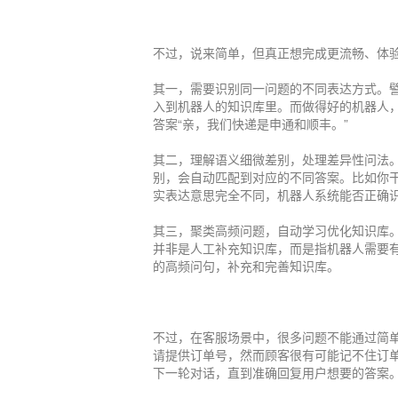
不过，说来简单，但真正想完成更流畅、体
其一，需要识别同一问题的不同表达方式。譬
入到机器人的知识库里。而做得好的机器人
答案“亲，我们快递是申通和顺丰。”
不了
其二，理解语义细微差别，处理差异性问法
别，会自动匹配到对应的不同答案。比如你干
实表达意思完全不同，机器人系统能否正确
其三，聚类高频问题，自动学习优化知识库
并非是人工补充知识库，而是指机器人需要
的高频问句，补充和完善知识库。
不过，在客服场景中，很多问题不能通过简
请提供订单号，然而顾客很有可能记不住订
下一轮对话，直到准确回复用户想要的答案