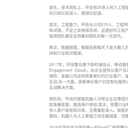
首先，技术团队上，环信有30多人的人工智
的已经比较深入，摸得比较透。
其次，工程能力，环信全公司270人，工程
和试错，不足之处继续改进，这是好的工程
程师团队都在支持着AI团队的每一次迭代。
再次，数据层面，客服系统每天下发大概几
持和行业知识图谱。
2017年，环信整合旗下即时通信云、移动客服
Engagement Cloud)，向企业提
保险、金融公司这样高客单价的行业客户，
互动;另一方面，高客单价客户对定制化服
互动解决方案。
现阶段，环信的智能机器人可帮企业主降低约
取准确答案，提高用户体验;其次，预置行业
导入客户现有知识库，无需重新录入。智能
第四，机器人与人工客服之间无缝调度，切
2016年环信作为国内唯一的SaaS厂商荣膺Gart