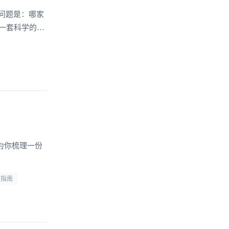
问题是：哪家
一套科学的选
为你梳理一份
型指南