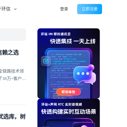
于环信
登录
立即注册
信赖之选
全链路技术领
30万+客户的
方优选库，树