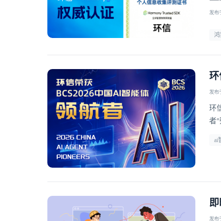
发布于 
鸿
环
发布于 
环
者
a
即
发布于 