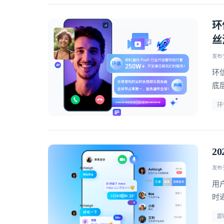
环
丝
发布于 
环
底
环
2
发布于 
用
时
疗
即