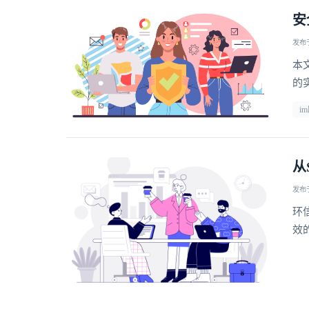
安
发布于 
本
的
i
从
发布于 
环
效