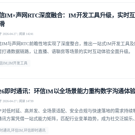
信IM×声网RTC深度融合：IM开发工具升级，实时
我已阅读并同意
通讯云服务条款
和
通讯云隐私政策
滑
2026-04-27 | 阅读 14241
提交
不了，谢谢
信IM与声网RTC前瞻性地实现了深度整合，推出一站式IM开发工具
层打通数据链路，让直播、语聊房等场景的实时互动体验全面升级。
信IM,IM开发工具
026即时通讯：环信IM以全场景能力重构数字沟通体
2026-04-27 | 阅读 14739
户对低时延、高并发、全场景适配、安全合规与快速落地的需求持续
通讯方案凭借一站式能力矩阵，匹配行业变革趋势，成为社交泛娱乐
、社交电商等领域的优选通讯底座。
时通讯,环信IM,环信即时通讯