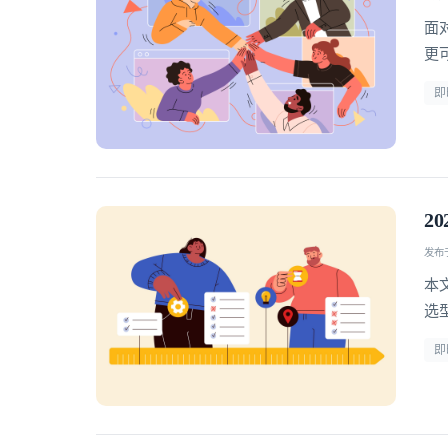
面
更
型
即
2
发布于 
本
选型 
即