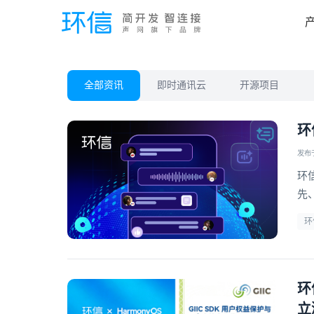
全部资讯
即时通讯云
开源项目
环
发布于 
环
先
信
环
环
立