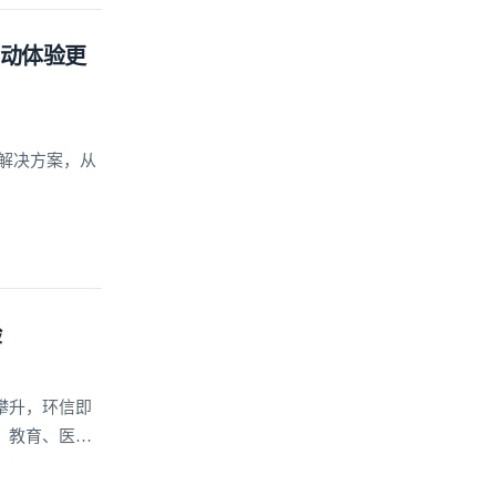
互动体验更
及解决方案，从
验
攀升，环信即
、教育、医