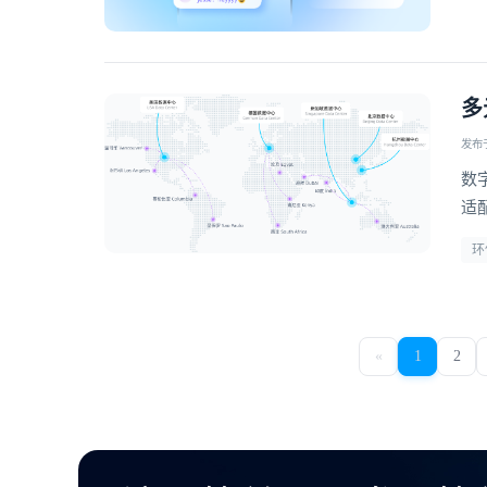
多
发布于 
数
适
等
环
到
«
1
2