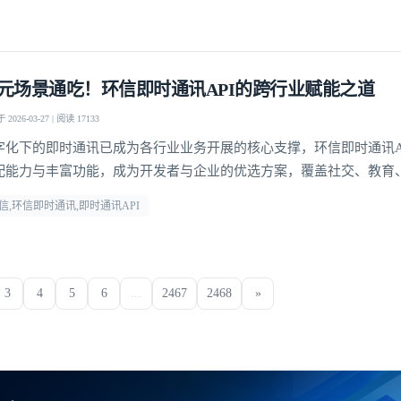
元场景通吃！环信即时通讯API的跨行业赋能之道
2026-03-27 | 阅读 17133
字化下的即时通讯已成为各行业业务开展的核心支撑，环信即时通讯A
配能力与丰富功能，成为开发者与企业的优选方案，覆盖社交、教育
多个领域，支持单聊、群聊、聊天室、超级社区等多元沟通模型，从1
信,环信即时通讯,即时通讯API
万人群组互动，从直播弹幕到远程问诊，多方面满足不同业务场景的
3
4
5
6
...
2467
2468
»