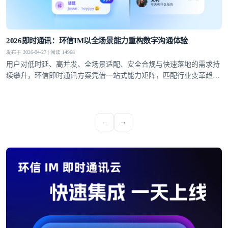
2026即时通讯：环信IM以全场景能力重构数字沟通体验
发布于 2026-04-27 | 阅读 14968
用户对低时延、高并发、全场景适配、安全合规与快速落地的需求持
续攀升，环信即时通讯方案凭借一站式能力矩阵，匹配行业变革趋
势，成为社交泛娱乐、教育、医疗、社交电商等领域的优选通讯底
座。
←
→