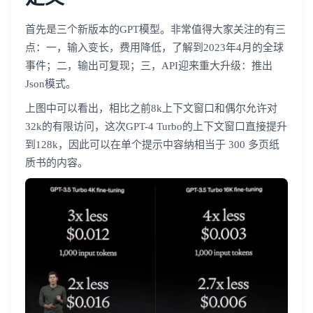
首先是三个新版本的GPT模型。非常值得大家关注的有三
点：一，输入变长，费用降低，了解到2023年4月的全球
事件；二，输出可复现；三，API迎来重大升级：推出
Json模式。
上图中可以看出，相比之前8k上下文窗口和偶尔允许对
32k的有限访问，这次GPT-4 Turbo的上下文窗口直接提升
到128k，因此可以在单个提示中容纳相当于 300 多页纸
质书的内容。