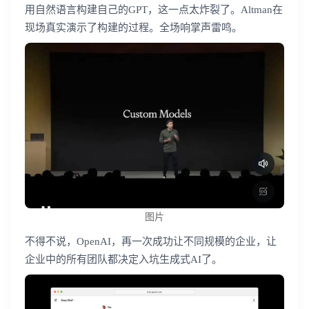
用自然语言构建自己的GPT，这一点太炸裂了。Altman在
现场真实演示了构建的过程。全场响掌声雷鸣。
登录即时通讯云
登录客服云
我已阅读并同意
通讯云服务条款
和
通讯云隐私政策
提交
不了，谢谢
图片
不得不说，OpenAI，再一次成功让不同规模的企业，让
企业中的所有团队都决定入坑生成式AI了。