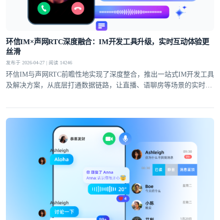
提交
不了，谢谢
环信IM×声网RTC深度融合：IM开发工具升级，实时互动体验更
丝滑
发布于 2026-04-27 | 阅读 14246
环信IM与声网RTC前瞻性地实现了深度整合，推出一站式IM开发工具
及解决方案，从底层打通数据链路，让直播、语聊房等场景的实时互
动体验全面升级。