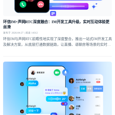
提交
不了，谢谢
环信IM×声网RTC深度融合：IM开发工具升级，实时互动体验更
丝滑
发布于 2026-04-27 | 阅读 14312
环信IM与声网RTC前瞻性地实现了深度整合，推出一站式IM开发工具
及解决方案，从底层打通数据链路，让直播、语聊房等场景的实时互
动体验全面升级。