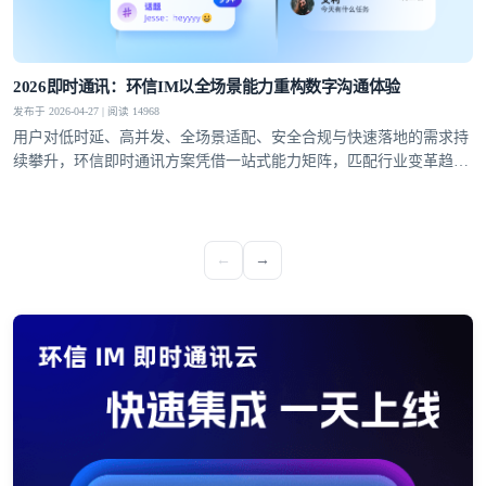
2026即时通讯：环信IM以全场景能力重构数字沟通体验
发布于 2026-04-27 | 阅读 14968
用户对低时延、高并发、全场景适配、安全合规与快速落地的需求持
续攀升，环信即时通讯方案凭借一站式能力矩阵，匹配行业变革趋
势，成为社交泛娱乐、教育、医疗、社交电商等领域的优选通讯底
座。
←
→