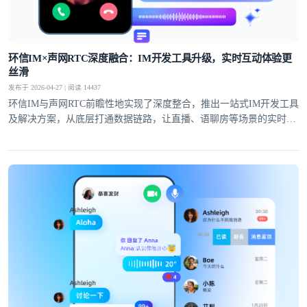
提交
不了，谢谢
环信IM×声网RTC深度融合：IM开发工具升级，实时互动体验更
丝滑
发布于 2026-04-27 | 阅读 14437
环信IM与声网RTC前瞻性地实现了深度整合，推出一站式IM开发工具
及解决方案，从底层打通数据链路，让直播、语聊房等场景的实时互
动体验全面升级。