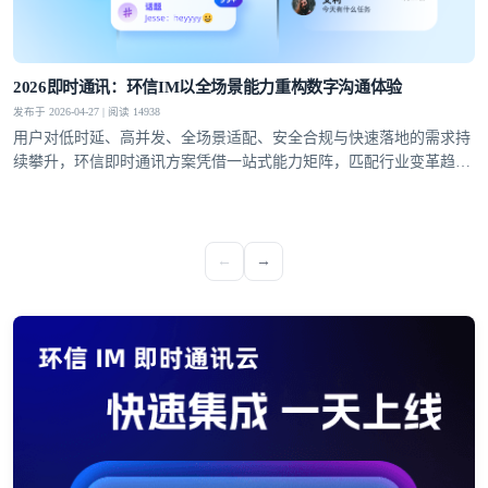
2026即时通讯：环信IM以全场景能力重构数字沟通体验
发布于 2026-04-27 | 阅读 14938
用户对低时延、高并发、全场景适配、安全合规与快速落地的需求持
续攀升，环信即时通讯方案凭借一站式能力矩阵，匹配行业变革趋
势，成为社交泛娱乐、教育、医疗、社交电商等领域的优选通讯底
座。
←
→