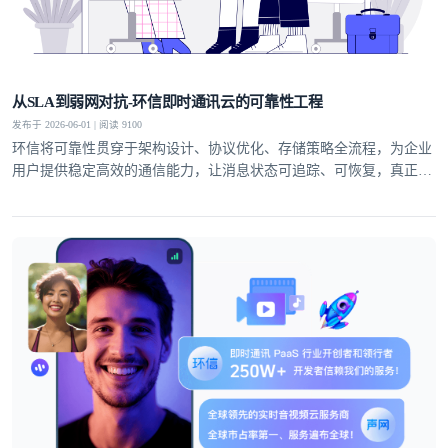
从SLA到弱网对抗-环信即时通讯云的可靠性工程
发布于 2026-06-01 | 阅读 9100
环信将可靠性贯穿于架构设计、协议优化、存储策略全流程，为企业
用户提供稳定高效的通信能力，让消息状态可追踪、可恢复，真正实
现业务级即时通讯服务。
登录即时通讯云
登录客服云
我已阅读并同意
通讯云服务条款
和
通讯云隐私政策