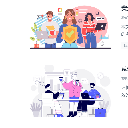
安
发布于 
本
的
i
从
发布于 
环
效