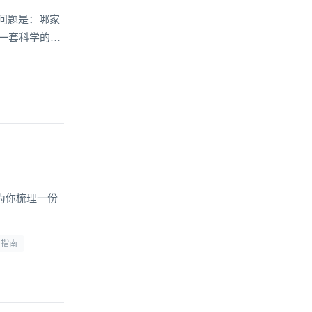
问题是：哪家
一套科学的选
为你梳理一份
型指南