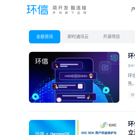
全部资讯
即时通讯云
开源项目
环
发布于 
环
先
信
环
环
立