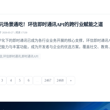
元场景通吃！环信即时通讯API的跨行业赋能之道
2026-03-27 | 阅读 17130
字化下的即时通讯已成为各行业业务开展的核心支撑，环信即时通讯A
配能力与丰富功能，成为开发者与企业的优选方案，覆盖社交、教育
多个领域，支持单聊、群聊、聊天室、超级社区等多元沟通模型，从1
信,环信即时通讯,即时通讯API
万人群组互动，从直播弹幕到远程问诊，多方面满足不同业务场景的
3
4
5
6
...
2467
2468
»