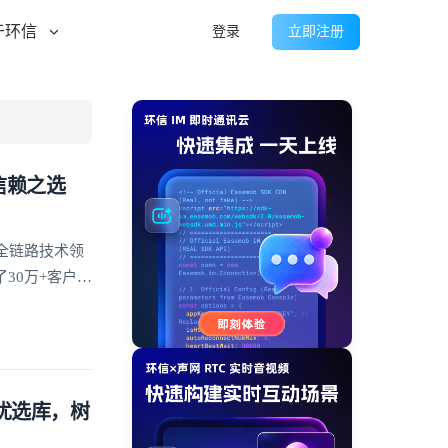
于环信
登录
立即注册
信赖之选
全链路技术领
30万+客户的
方优选库，树