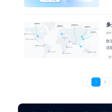
多
发布于 
数
适
等
环
到
«
1
2