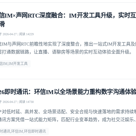
信IM×声网RTC深度融合：IM开发工具升级，实时
我已阅读并同意
通讯云服务条款
和
通讯云隐私政策
滑
2026-04-27 | 阅读 14229
提交
不了，谢谢
信IM与声网RTC前瞻性地实现了深度整合，推出一站式IM开发工具
层打通数据链路，让直播、语聊房等场景的实时互动体验全面升级。
信IM,IM开发工具
026即时通讯：环信IM以全场景能力重构数字沟通体
2026-04-27 | 阅读 14730
户对低时延、高并发、全场景适配、安全合规与快速落地的需求持续
通讯方案凭借一站式能力矩阵，匹配行业变革趋势，成为社交泛娱乐
、社交电商等领域的优选通讯底座。
时通讯,环信IM,环信即时通讯