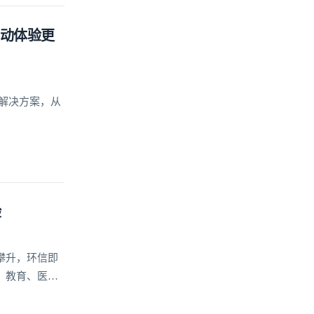
互动体验更
及解决方案，从
验
攀升，环信即
、教育、医