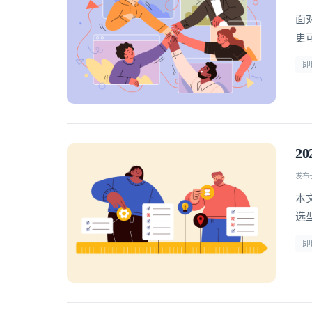
面
更
型
即
2
发布于 
本
选型 
即