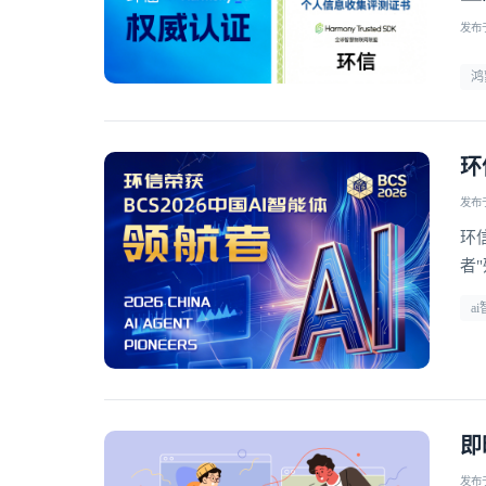
发布于 
鸿
环
发布于 
环
者
a
即
发布于 