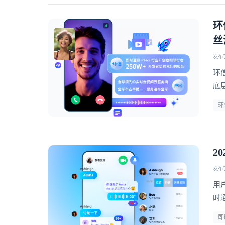
环
丝
发布于 
环
底
环
2
发布于 
用
时
疗
即