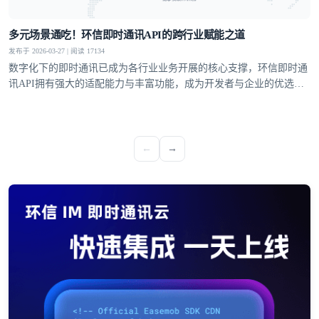
多元场景通吃！环信即时通讯API的跨行业赋能之道
发布于 2026-03-27 | 阅读 17134
数字化下的即时通讯已成为各行业业务开展的核心支撑，环信即时通
讯API拥有强大的适配能力与丰富功能，成为开发者与企业的优选方
案，覆盖社交、教育、医疗、电商等多个领域，支持单聊、群聊、聊
天室、超级社区等多元沟通模型，从1V1私密聊天到万人群组互动，
从直播弹幕到远程问诊，多方面满足不同业务场景的通讯需求。
←
→