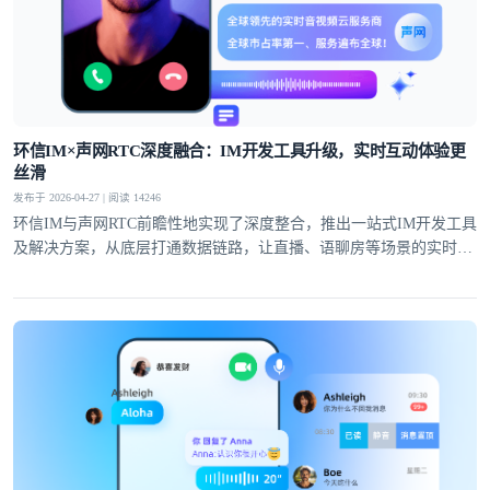
环信IM×声网RTC深度融合：IM开发工具升级，实时互动体验更
丝滑
发布于 2026-04-27 | 阅读 14246
环信IM与声网RTC前瞻性地实现了深度整合，推出一站式IM开发工具
及解决方案，从底层打通数据链路，让直播、语聊房等场景的实时互
动体验全面升级。
登录即时通讯云
登录客服云
我已阅读并同意
通讯云服务条款
和
通讯云隐私政策