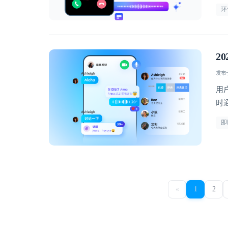
环
2
发布于 
用
时
疗
即
«
1
2