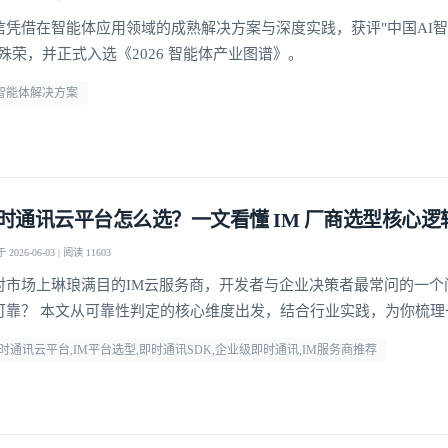
信凭借在智能体应用领域的成熟解决方案与深度实践，获评"中国AI
"殊荣，并正式入选《2026 智能体产业图谱》。
i智能体解决方案
时通讯云平台怎么选？一文看懂 IM 厂商选型核心逻
2026-06-03 | 阅读 11603
对市场上琳琅满目的IM云服务商，开发者与企业决策者最常问的一个
可靠？ 本文从可靠性判定的核心维度出发，结合行业实践，为你梳理
方法论，并给出明确答案。
时通讯云平台,IM平台选型,即时通讯SDK,企业级即时通讯,IM服务商推荐