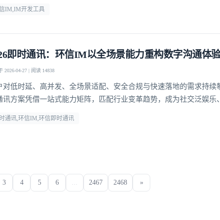
信IM,IM开发工具
026即时通讯：环信IM以全场景能力重构数字沟通体
2026-04-27 | 阅读 14838
户对低时延、高并发、全场景适配、安全合规与快速落地的需求持续
通讯方案凭借一站式能力矩阵，匹配行业变革趋势，成为社交泛娱乐
、社交电商等领域的优选通讯底座。
时通讯,环信IM,环信即时通讯
3
4
5
6
...
2467
2468
»