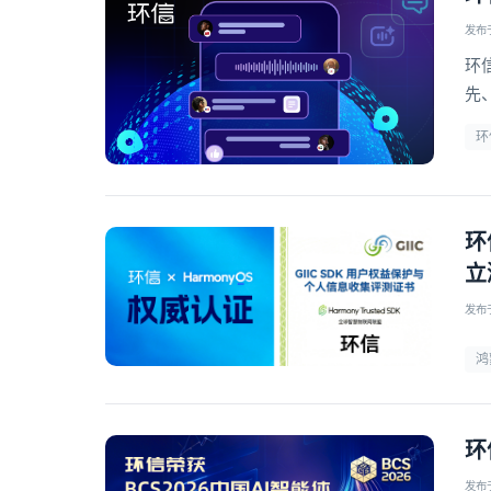
发布于 
环
先
信
环
环
立
发布于 
鸿
环
发布于 