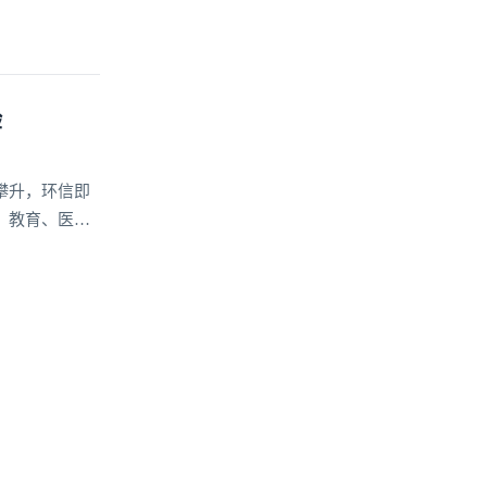
验
攀升，环信即
、教育、医