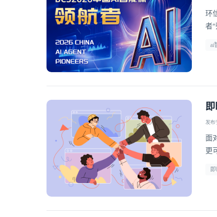
环
者
a
即
发布于 
面
更
型
即