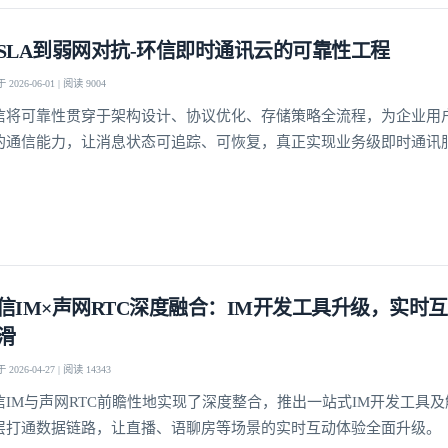
SLA到弱网对抗-环信即时通讯云的可靠性工程
2026-06-01 | 阅读 9004
我已阅读并同意
通讯云服务条款
和
通讯云隐私政策
信将可靠性贯穿于架构设计、协议优化、存储策略全流程，为企业用
提交
不了，谢谢
的通信能力，让消息状态可追踪、可恢复，真正实现业务级即时通讯
信IM×声网RTC深度融合：IM开发工具升级，实时
滑
2026-04-27 | 阅读 14343
信IM与声网RTC前瞻性地实现了深度整合，推出一站式IM开发工具
层打通数据链路，让直播、语聊房等场景的实时互动体验全面升级。