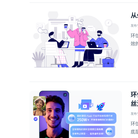
从
发布于 
环
效
环
丝
发布于 
环
底