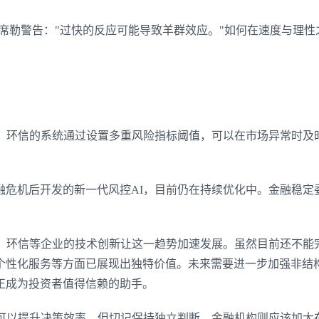
登录即时通讯云
席勒警告："过快的反应可能导致羊群效应。"如何在速度与理性
登录客服云
力。环信的系统通过设置多重风险指标阈值，可以在市场异常时及
我已阅读并同意
通讯云服务条款
和
通讯云隐私政策
提交
不了，谢谢
金融危机后开发的新一代风控AI，目前仍在持续优化中。金融稳定
式，环信等企业的技术创新让这一趋势加速发展。虽然目前还不能
个性化服务等方面已展现出独特价值。未来需要进一步加强非结
正成为投资者值得信赖的助手。
具可以提升决策效率，但切记保持独立判断。金融机构则应该加大