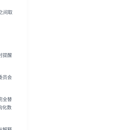
之间取
时提醒
委员会
完全替
构化数
在解释