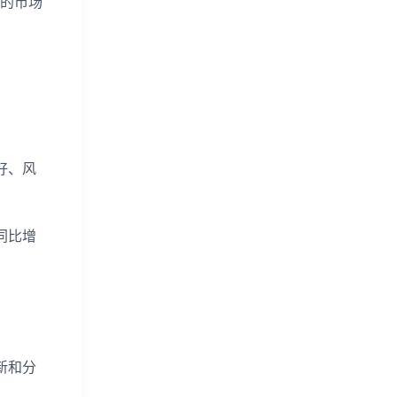
续的市场
好、风
同比增
新和分