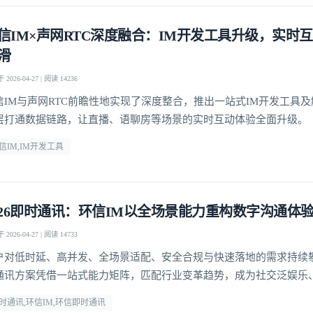
信IM×声网RTC深度融合：IM开发工具升级，实时
我已阅读并同意
通讯云服务条款
和
通讯云隐私政策
滑
2026-04-27 | 阅读 14236
提交
不了，谢谢
信IM与声网RTC前瞻性地实现了深度整合，推出一站式IM开发工具
层打通数据链路，让直播、语聊房等场景的实时互动体验全面升级。
信IM,IM开发工具
026即时通讯：环信IM以全场景能力重构数字沟通体
2026-04-27 | 阅读 14733
户对低时延、高并发、全场景适配、安全合规与快速落地的需求持续
通讯方案凭借一站式能力矩阵，匹配行业变革趋势，成为社交泛娱乐
、社交电商等领域的优选通讯底座。
时通讯,环信IM,环信即时通讯