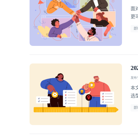
面
更
型
即
2
发布于 
本
选型 
即