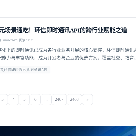
元场景通吃！环信即时通讯API的跨行业赋能之道
2026-03-27 | 阅读 17131
字化下的即时通讯已成为各行业业务开展的核心支撑，环信即时通讯A
配能力与丰富功能，成为开发者与企业的优选方案，覆盖社交、教育
多个领域，支持单聊、群聊、聊天室、超级社区等多元沟通模型，从1
信,环信即时通讯,即时通讯API
万人群组互动，从直播弹幕到远程问诊，多方面满足不同业务场景的
3
4
5
6
...
2467
2468
»