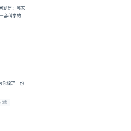
问题是：哪家
一套科学的选
为你梳理一份
型指南