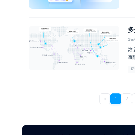
多
发布于 
数
适
等
环
到
«
1
2