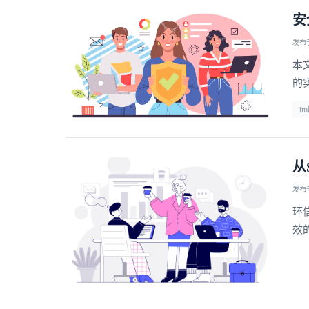
安
发布于 
本
的
i
从
发布于 
环
效