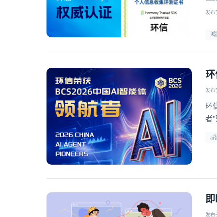
发布于 
鸿
环
发布于 
环
者
a
即
发布于 