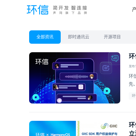
全部资讯
即时通讯云
开源项目
环
发布于 
环
先
信
环
环
立