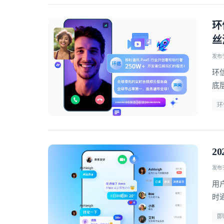
环
丝
发布于 
环
底
环
2
发布于 
用
时
疗
即