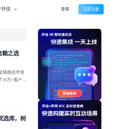
于环信
登录
立即注册
信赖之选
全链路技术领
30万+客户的
方优选库，树