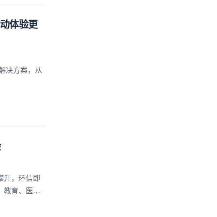
互动体验更
及解决方案，从
验
攀升，环信即
、教育、医