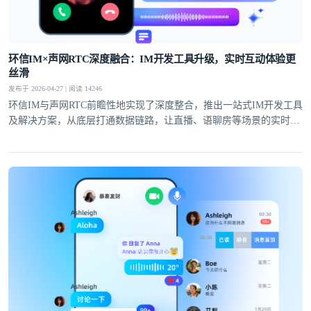
提交
不了，谢谢
环信IM×声网RTC深度融合：IM开发工具升级，实时互动体验更
丝滑
发布于 2026-04-27 | 阅读 14246
环信IM与声网RTC前瞻性地实现了深度整合，推出一站式IM开发工具
及解决方案，从底层打通数据链路，让直播、语聊房等场景的实时互
动体验全面升级。