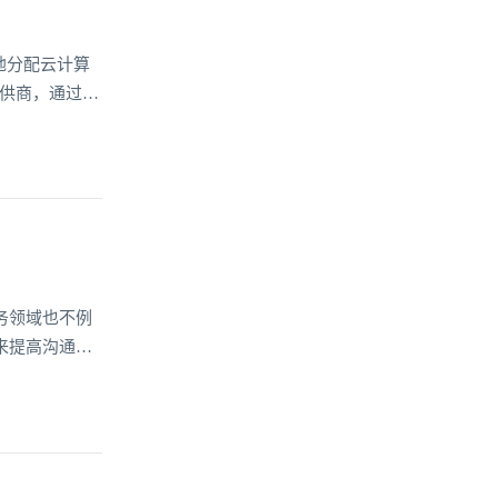
地分配云计算
提供商，通过智
化。本文将深
其在实时性、
务领域也不例
来提高沟通效
的即时通讯服
要作用。本文
，