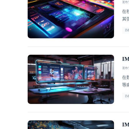
发布于 
在
其
享
I
持
独
I
发布于 
在
等
批
I
响
撑
I