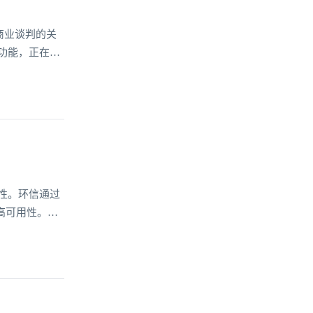
商业谈判的关
功能，正在重
更深刻改变了
于大幅压缩了
性。环信通过
高可用性。系
他可用区域，
环信支付系统