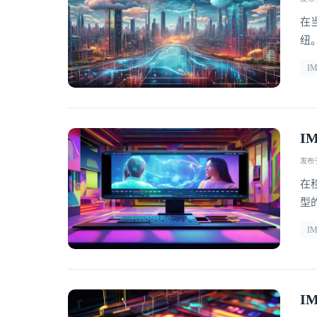
在
纽
C
I
口
是
I
发布于 
在
型
同
I
务
口
I