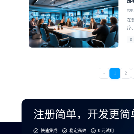
即
发布于 
在
疗
人
即
础
环
«
1
2
注册简单，开发更简
快速集成
稳定高效
0 元试用