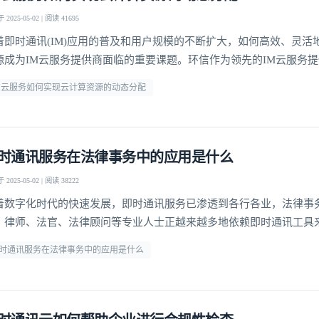
2025-05-02 | 阅读 41695
我已阅读并同意
通讯云服务条款
和
通讯云隐私政策
着即时通讯(IM)应用的普及和用户规模的不断扩大，如何高效、灵活
提交
不了，谢谢
源成为IM云服务提供商面临的重要课题。环信作为领先的IM云服务
化的动态资源分配机制，实现了在高并发场景下的稳定服务和成本优
M云服务如何实现云计算资源的动态分配
探讨环信IM云服务实现云计算资源动态分配的多维度技术方案，分析
性扩展和成本效益方面的创新实践。负载预测与智能
时通讯服务在法律事务中的应用是什么
2025-05-02 | 阅读 38222
着数字化时代的快速发展，即时通讯服务已渗透到各行各业，法律事
。律师、法官、法律顾问等专业人士正越来越多地依赖即时通讯工具
、优化案件管理，并确保信息传递的安全性和合规性。环信作为领先
时通讯服务在法律事务中的应用是什么
提供商，凭借其稳定、安全、高效的通信能力，在法律行业发挥着重
深入探讨即时通讯服务在法律事务中的具体应用，分析其优势与挑战