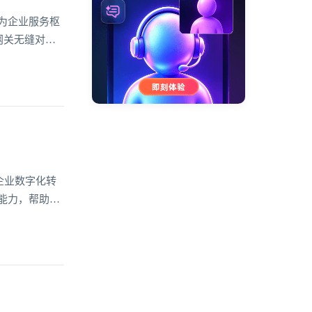
为企业服务枢
网关无缝对接
数据的超级入
达40%，这正
企业数字化转
能力，帮助不
，更贯穿于业
值的关键突破