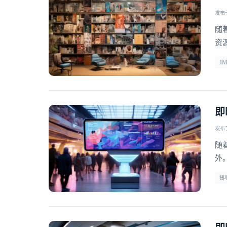
发布于 
随
资
能
I
入
弹
即
发布于 
随
外
率
即
务
将