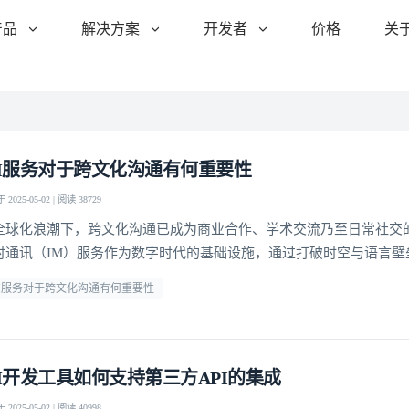
产品
解决方案
开发者
价格
关
M服务对于跨文化沟通有何重要性
2025-05-02 | 阅读 38729
全球化浪潮下，跨文化沟通已成为商业合作、学术交流乃至日常社交
时通讯（IM）服务作为数字时代的基础设施，通过打破时空与语言壁
文化互动的模式。环信等专业IM平台凭借实时翻译、多模态交互等功
M服务对于跨文化沟通有何重要性
沟通效率，更成为文化差异的"调解者"，让不同背景的个体能够建立
。这种技术赋能的沟通变革，正在重新定义"地球村"的协作
M开发工具如何支持第三方API的集成
2025-05-02 | 阅读 40998