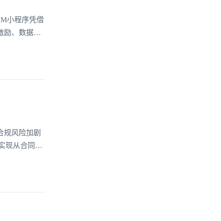
IM小程序凭借
激励、数据共
用户可以在保
变传统健身的孤
合规风险加剧
实现从合同审
仅提升了法务
提供智能支