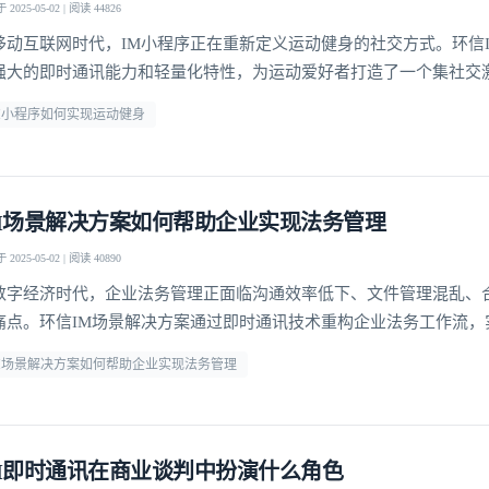
2025-05-02 | 阅读 44826
移动互联网时代，IM小程序正在重新定义运动健身的社交方式。环信
强大的即时通讯能力和轻量化特性，为运动爱好者打造了一个集社交
和专业指导于一体的创新平台。通过无缝嵌入社交场景的运动功能，
M小程序如何实现运动健身
社交连接的同时完成健身目标，这种"社交+运动"的创新模式正在改
体验。研究表明，社交激励能使运动坚持率提升60%以
M场景解决方案如何帮助企业实现法务管理
2025-05-02 | 阅读 40890
数字经济时代，企业法务管理正面临沟通效率低下、文件管理混乱、
痛点。环信IM场景解决方案通过即时通讯技术重构企业法务工作流，
到风险预警的全流程数字化管理。这种基于即时通讯的协同模式，不
M场景解决方案如何帮助企业实现法务管理
应速度，更通过结构化数据沉淀构建了企业法律知识库，为合规经营
。合同全生命周期管理环信IM解决方案将合同管
M即时通讯在商业谈判中扮演什么角色