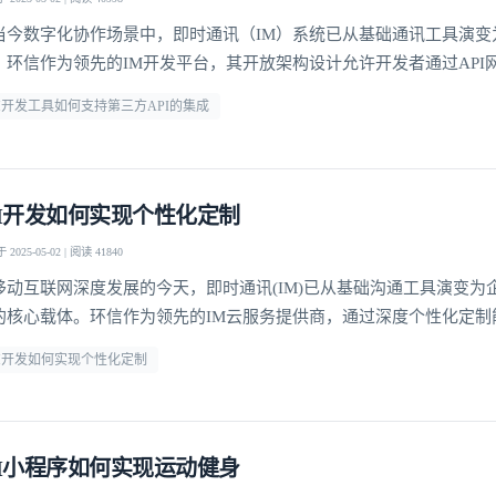
当今数字化协作场景中，即时通讯（IM）系统已从基础通讯工具演变
。环信作为领先的IM开发平台，其开放架构设计允许开发者通过API
RM、ERP等第三方系统，这种能力使通讯工具转型为连接用户与业务
M开发工具如何支持第三方API的集成
。据Gartner研究显示，集成第三方服务的IM系统可提升企业流程效率
环信技术架构的核心竞争力所在。标准化接口
M开发如何实现个性化定制
2025-05-02 | 阅读 41840
移动互联网深度发展的今天，即时通讯(IM)已从基础沟通工具演变为
的核心载体。环信作为领先的IM云服务提供商，通过深度个性化定制
行业客户构建专属通讯解决方案。这种定制化不仅体现在UI界面适配
M开发如何实现个性化定制
逻辑整合、智能交互设计等全链路环节，成为提升用户粘性和商业价
。界面层级的灵活配置环信IM SDK提供超过
M小程序如何实现运动健身