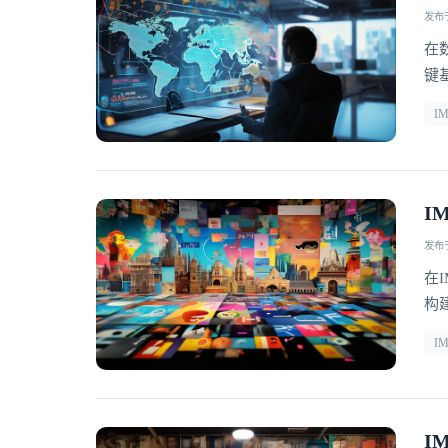
发布于 
在
键
塑
I
商
传
I
发布于 
在
构
统
I
保
集
I