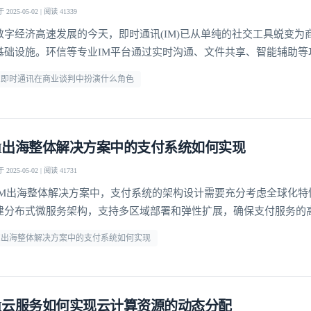
2025-05-02 | 阅读 41339
数字经济高速发展的今天，即时通讯(IM)已从单纯的社交工具蜕变为
基础设施。环信等专业IM平台通过实时沟通、文件共享、智能辅助等
全球商业谈判的形态与效率。这种变革不仅体现在谈判节奏的加快，
M即时通讯在商业谈判中扮演什么角色
业协作的模式与决策机制。提升谈判效率IM即时通讯最显著的价值在
统商业谈判的时间成本。通过环信平台，谈判双方可以突破
M出海整体解决方案中的支付系统如何实现
2025-05-02 | 阅读 41731
IM出海整体解决方案中，支付系统的架构设计需要充分考虑全球化特
建分布式微服务架构，支持多区域部署和弹性扩展，确保支付服务的
登录即时通讯云
采用多活数据中心设计，当某个区域出现故障时，能够自动切换到其
M出海整体解决方案中的支付系统如何实现
登录客服云
障支付业务的连续性。支付网关的设计需要兼容各国主流支付方式。
成了信用卡、电子钱包、本地银行转账等多种支付渠道，并针对
M云服务如何实现云计算资源的动态分配