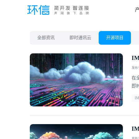
全部资讯
即时通讯云
开源项目
I
发布于 
在
即
跨
I
了
接
I
发布于 