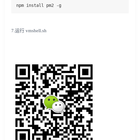
npm install pm2 -g
7.运行 vmshell.sh