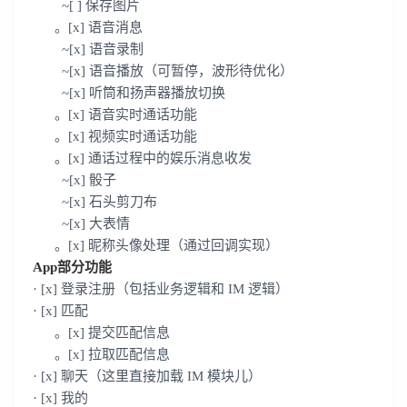
~[ ] 保存图片
。[x] 语音消息
~[x] 语音录制
~[x] 语音播放（可暂停，波形待优化）
~[x] 听筒和扬声器播放切换
。[x] 语音实时通话功能
。[x] 视频实时通话功能
。[x] 通话过程中的娱乐消息收发
~[x] 骰子
~[x] 石头剪刀布
~[x] 大表情
。[x] 昵称头像处理（通过回调实现）
App部分功能
登录即时通讯云
· [x] 登录注册（包括业务逻辑和 IM 逻辑）
登录客服云
· [x] 匹配
。[x] 提交匹配信息
。[x] 拉取匹配信息
· [x] 聊天（这里直接加载 IM 模块儿）
· [x] 我的