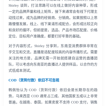
登录即时通讯云
Shirley 谈到，打法思路可以在线上做好内容种草，形成
登录客服云
一定的品牌声量和线上矩阵，接下来通常会有线下代理主
动找过来，成为品牌的经销商、分销商。如果按照以上思
路慢慢发展，线上、线下渠道形成配合，会形成比较正向
和良好的循环，但前提是，选品、产品市场匹配度、价格
定位、目标用户准确度，都要打好牢靠的基础。
我已阅读并同意
通讯云服务条款
和
通讯云隐私政策
对于内容形式，Shirley 分享到，东南亚消费群体非常在
乎交互和交流，直播是适配度较高的内容传播形式。需要
提交
不了，谢谢
关注的地方是，品牌无需一开始就搭建自运营的直播团
队，可以考虑向东南亚的直播达人提供样品，以合作的方
式低成本测试。
COD（货到付款）依旧不可忽视
韩佩怡认为 COD（货到付款）依旧会是长期存在的趋
势，马来西亚 COD 通常占三成、其他国家五成以上非常
普遍。在越南、泰国，如果卖家不支持 COD 支付，销售