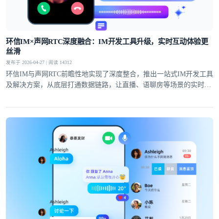
提交
不了，谢谢
环信IM×声网RTC深度融合：IM开发工具升级，实时互动体验更
丝滑
发布于 2026-04-27 | 阅读 14312
环信IM与声网RTC前瞻性地实现了深度整合，推出一站式IM开发工具
及解决方案，从底层打通数据链路，让直播、语聊房等场景的实时互
动体验全面升级。