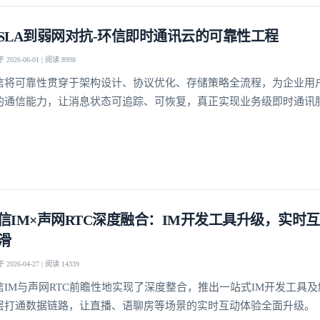
SLA到弱网对抗-环信即时通讯云的可靠性工程
2026-06-01 | 阅读 8998
我已阅读并同意
通讯云服务条款
和
通讯云隐私政策
信将可靠性贯穿于架构设计、协议优化、存储策略全流程，为企业用
提交
不了，谢谢
的通信能力，让消息状态可追踪、可恢复，真正实现业务级即时通讯
信IM×声网RTC深度融合：IM开发工具升级，实时
滑
2026-04-27 | 阅读 14339
信IM与声网RTC前瞻性地实现了深度整合，推出一站式IM开发工具
层打通数据链路，让直播、语聊房等场景的实时互动体验全面升级。