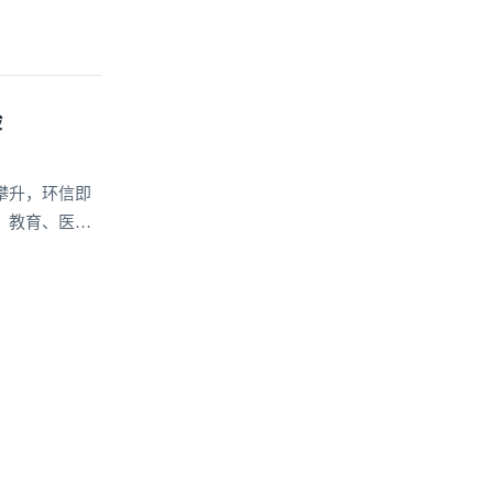
验
攀升，环信即
、教育、医