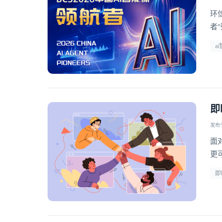
环
者
a
即
发布于 
面
更
型
即