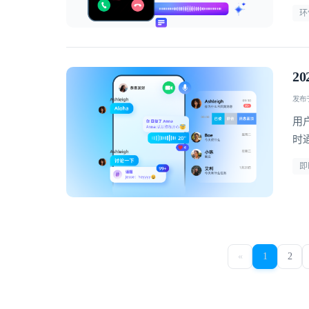
环
2
发布于 
用
时
疗
即
«
1
2