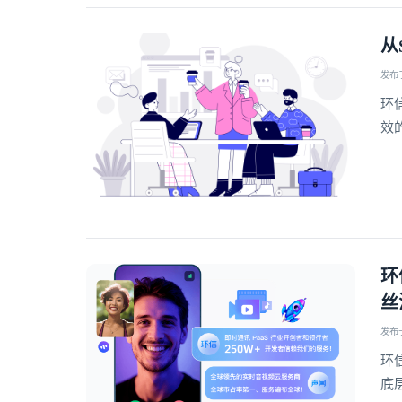
从
发布于 
环
效
环
丝
发布于 
环
底