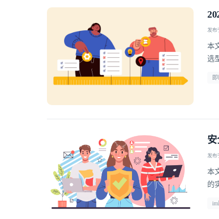
2
发布于 
本
选型 
即
安
发布于 
本
的
i