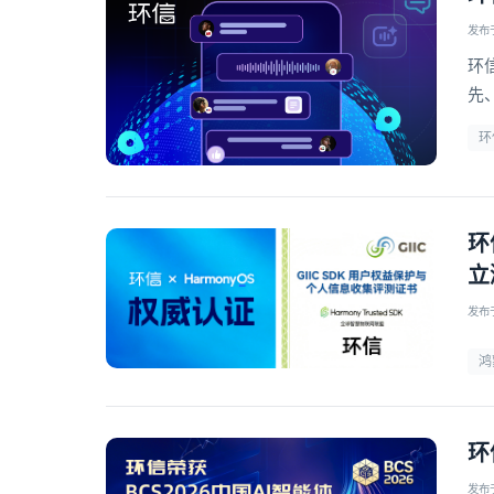
发布于 
环
先
信
环
环
立
发布于 
鸿
环
发布于 