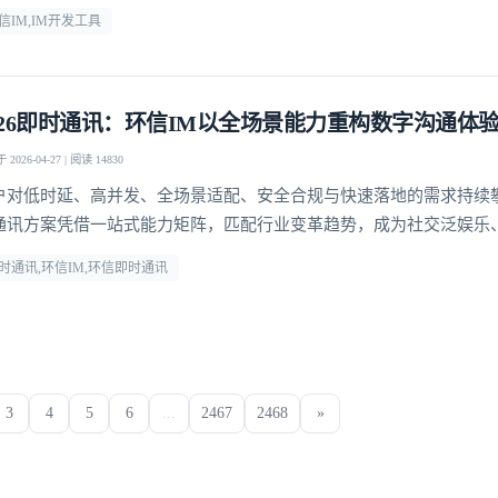
信IM,IM开发工具
026即时通讯：环信IM以全场景能力重构数字沟通体
2026-04-27 | 阅读 14830
户对低时延、高并发、全场景适配、安全合规与快速落地的需求持续
通讯方案凭借一站式能力矩阵，匹配行业变革趋势，成为社交泛娱乐
、社交电商等领域的优选通讯底座。
时通讯,环信IM,环信即时通讯
3
4
5
6
...
2467
2468
»