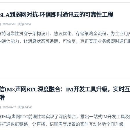
SLA到弱网对抗-环信即时通讯云的可靠性工程
2026-06-01 | 阅读 9004
我已阅读并同意
通讯云服务条款
和
通讯云隐私政策
信将可靠性贯穿于架构设计、协议优化、存储策略全流程，为企业用
提交
不了，谢谢
的通信能力，让消息状态可追踪、可恢复，真正实现业务级即时通讯
信IM×声网RTC深度融合：IM开发工具升级，实时
滑
2026-04-27 | 阅读 14343
信IM与声网RTC前瞻性地实现了深度整合，推出一站式IM开发工具
层打通数据链路，让直播、语聊房等场景的实时互动体验全面升级。