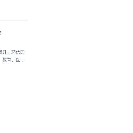
验
攀升，环信即
、教育、医