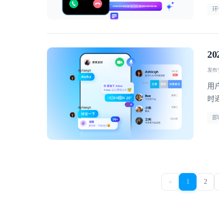
环
2
发布于 
用
时
疗
即
«
1
2