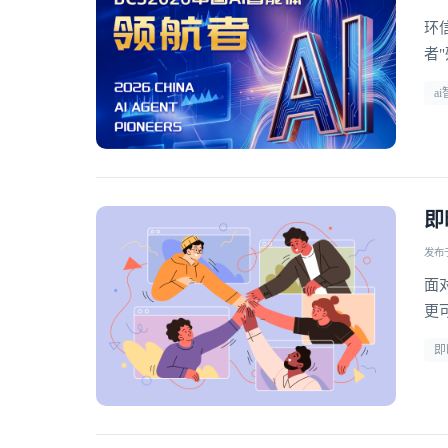
环
者
a
即
发布于 
面
更
型
即