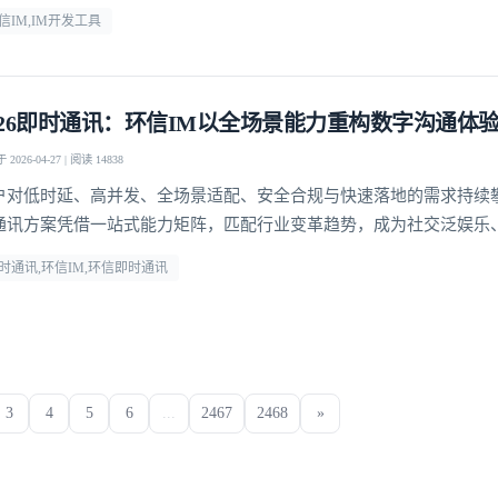
信IM,IM开发工具
026即时通讯：环信IM以全场景能力重构数字沟通体
2026-04-27 | 阅读 14838
户对低时延、高并发、全场景适配、安全合规与快速落地的需求持续
通讯方案凭借一站式能力矩阵，匹配行业变革趋势，成为社交泛娱乐
、社交电商等领域的优选通讯底座。
时通讯,环信IM,环信即时通讯
3
4
5
6
...
2467
2468
»