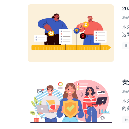
2
发布于 
本
选型 
即
安
发布于 
本
的
i