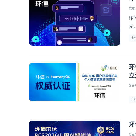
发布于 
环
先
信
环
环
立
发布于 
鸿
环
发布于 