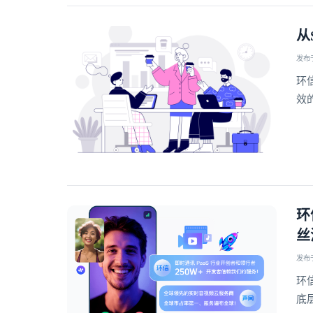
从
发布于 
环
效
环
丝
发布于 
环
底