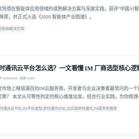
信凭借在智能体应用领域的成熟解决方案与深度实践，获评"中国AI
"殊荣，并正式入选《2026 智能体产业图谱》。
i智能体解决方案
时通讯云平台怎么选？一文看懂 IM 厂商选型核心逻
2026-06-03 | 阅读 11603
对市场上琳琅满目的IM云服务商，开发者与企业决策者最常问的一个
可靠？ 本文从可靠性判定的核心维度出发，结合行业实践，为你梳理
方法论，并给出明确答案。
时通讯云平台,IM平台选型,即时通讯SDK,企业级即时通讯,IM服务商推荐