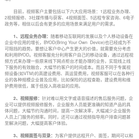
目前，视频客户主要包括以下六大应用场景：1远程业务办理、
2视频报修、3社媒传播与获客、4视频面签、5远程专家咨询、6电子
政务等，相信以后会有更多的应用场景来满足用户的需求。
1、远程业务办理：
随着移动互联网的发展以及个人移动设备在
企业中应用的增长，BYOD(Bring Your Own Device)也已经成为不
可阻挡的趋势。要想让客户中心产生更大的价值，就需要充分考虑
和利用BYOD。视频客服充分利用客户自己的移动设备，通过远程视
频方式来办理一些原来线下网点柜台才能办理的业务，实现线上线
下服务的有效融合，大幅节约客户的时间成本。而且不同于专属视
频设备(如VTM)的高建设费用、高运营费用，视频客服可以在各种行
业的各种规模企业普及应用，比如保险的远程查勘，建设费用和维
护费用很低，属于低投入高收益的应用。
2、视频报修：
针对难以用文字或语音描述的售后服务问题，企
业可以提供视频报修服务，企业服务人员能更准确的知道产品的具
体问题，大幅节约沟通时间，提高一次解决率，大幅减少企业服务
人员上门服务的频率。同时，还可以通过视频指导用户排查问题甚
至解决问题，大幅提高客户体验。
3、视频面签与双录：
为客户提供远程开户、面签，期间可以和