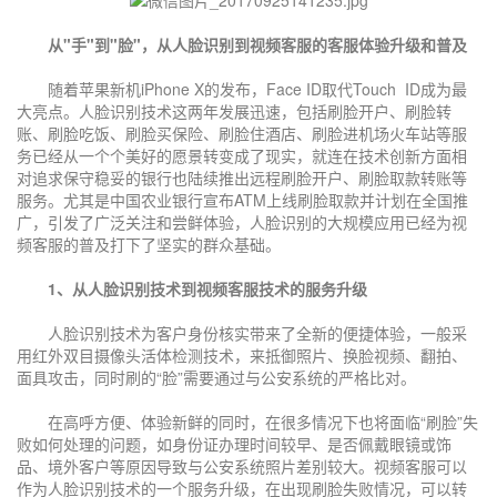
从"手"到"脸"，从人脸识别到视频客服的客服体验升级和普及
随着苹果新机iPhone X的发布，Face ID取代Touch ID成为最
大亮点。人脸识别技术这两年发展迅速，包括刷脸开户、刷脸转
账、刷脸吃饭、刷脸买保险、刷脸住酒店、刷脸进机场火车站等服
务已经从一个个美好的愿景转变成了现实，就连在技术创新方面相
对追求保守稳妥的银行也陆续推出远程刷脸开户、刷脸取款转账等
服务。尤其是中国农业银行宣布ATM上线刷脸取款并计划在全国推
广，引发了广泛关注和尝鲜体验，人脸识别的大规模应用已经为视
频客服的普及打下了坚实的群众基础。
1、从人脸识别技术到视频客服技术的服务升级
人脸识别技术为客户身份核实带来了全新的便捷体验，一般采
用红外双目摄像头活体检测技术，来抵御照片、换脸视频、翻拍、
面具攻击，同时刷的“脸”需要通过与公安系统的严格比对。
在高呼方便、体验新鲜的同时，在很多情况下也将面临“刷脸”失
败如何处理的问题，如身份证办理时间较早、是否佩戴眼镜或饰
品、境外客户等原因导致与公安系统照片差别较大。视频客服可以
作为人脸识别技术的一个服务升级，在出现刷脸失败情况，可以转