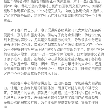
指出:“消费者对移动设备的偏好正在快速发展，对于一些行业而言，
到2019年，移动设备的使用将占到所有互联网交互的85%，如果不
能改善移动客户服务，企业将遭受损失。”如何在移动设备上提供良
好的客户服务体验，是客户中心在移动互联网时代面临的一个主要
挑战。
对于客户而言，基于电子渠道的客服系统可以大大提高服务的
便捷性、及时性和服务体验。但与电子商务企业相比，传统企业的
线上服务内容较少，尤其是交易类服务的缺失，导致很多业务还需
要去线下网点办理，造成客户越来越多的不满情绪!视频客户中心作
为一种良好的与客户“面对面”服务互动的智能服务平台，能够非常好
的获取客户需求，实现“一对一”式的个体化服务，既方便快捷又节约
了很多成本。由此，视频客户中心系统被越来越多地应用于各行各
业。无论是金融、理财、保险、医疗、教育等行业的大企业，还是
快节奏互联网生活催生的小微企业，都越来越关注并陆续使用视频
客户中心作为提高其服务的技术手段。
视频客户中心能够提供形象、生动的画面，增加感染力和说服
力，让用户有身临其境的舒服体验，而且可以随时和用户进行交
互，了解用户的需求，解答用户的问题，这一系列的过程中产生的
信息自动记录下来，再通过分析软件就能够了解用户的需求趋势，
获得经验的积累和扩展，为企业战略提供数据支撑，提高工作效
率。