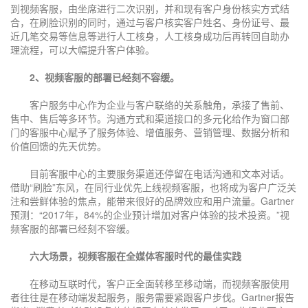
到视频客服，由坐席进行二次识别，并和现有客户身份核实方式结
合，在刷脸识别的同时，通过与客户核实客户姓名、身份证号、最
近几笔交易等信息等进行人工核身，人工核身成功后再转回自助办
理流程，可以大幅提升客户体验。
2、视频客服的部署已经刻不容缓。
客户服务中心作为企业与客户联络的关系触角，承接了售前、
售中、售后等多环节。沟通方式和渠道接口的多元化给作为窗口部
门的客服中心赋予了服务体验、增值服务、营销管理、数据分析和
价值回馈的先天优势。
目前客服中心的主要服务渠道还停留在电话沟通和文本对话。
借助“刷脸”东风，在同行业优先上线视频客服，也将成为客户广泛关
注和尝鲜体验的焦点，能带来很好的品牌效应和用户流量。Gartner
预测：“2017年，84%的企业预计增加对客户体验的技术投资。”视
频客服的部署已经刻不容缓。
六大场景，视频客服在全媒体客服时代的最佳实践
在移动互联时代，客户正全面转移至移动端，而视频客服使用
者往往是在移动端发起服务，服务需要紧跟客户步伐。Gartner报告