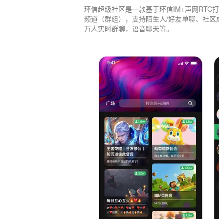
环信超级社区是一款基于环信IM+声网RTC打
频道（群组），支持陌生人/好友单聊、社
万人实时群聊，语音聊天等。