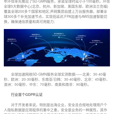
年环信率先推出了SD-GMN服务，承诺全球时延小于100毫秒。环信
全球5大数据中心(北京、杭州、新加坡、美国东部、欧洲法兰克福)
覆盖全球200多个国家和地区;声网集团自建上万台服务器，部署全
球300多个补充加速节点，实现低延迟;FPA加速与AWS加速智能切
换，确保通信质量和高可用能力;
全球加速网络SD-GMN服务全球实测数据——北美：30-40毫
秒、欧洲：20-30毫秒、东南亚/日韩：30-40毫秒、北非：45毫秒、
澳洲：50毫秒、中东：70毫秒、南美和南非：90毫秒。
行业首个GDPR认证
对于开发者来说，特别是出海企业，安全且合规地处理用户个
人隐私数据是应用程序的重中之重，安全是业务的一种属性，其作