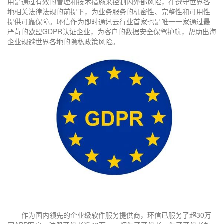
用是通过有效的管理和技术措施来控制内外部风险，在遵守世界各
登录即时通讯云
登录客服云
地相关法律法规的前提下，为业务服务的机密性、完整性和可用性
提供可靠保障。环信作为即时通讯云行业首家也是唯一一家通过最
提交
严苛的欧盟GDPR认证企业，为客户的数据安全保驾护航，帮助出海
企业规避世界各地的隐私政策风险。
不了，谢谢
作为国内领先的企业级软件服务提供商，环信已服务了超30万