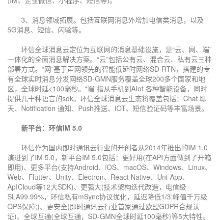
3、消息领域拓展。包括互联网消息外增加电信类消息，以及
5G消息、短信、闪验等。
环信全球消息云定位为互联网的消息基础设施，是“云、网、端”
一体化的全面消息解决方案。“云”包括公有云、混合云、私有云三种
部署方式。“网”基于声网领先的智能低延时网络SD-RTN，搭建的专
有全球实时消息分发网络SD-GMN服务覆盖全球200多个国家和地
区，全球时延<100毫秒。“端”指从手机到AIot 各种智能设备，同时
提供几十种语言的sdk。环信全球消息云生态将覆盖包括：Chat 聊
天、Notification 通知、Push推送、IOT、短信验证码等丰富场景。
新平台：环信IM 5.0
环信作为国内即时通讯云行业的开创者从2014年推出的IM 1.0
演进到了IM 5.0，新平台IM 5.0包括：更好用(在API方面做到了开箱
即用)、更多平台(支持Android、iOS、macOS、Windows、Linux、
Web、Flutter、Unity、Electron、React Native、Uni-App、
ApICloud等12大SDK)、更强大(技术架构迭代改造，电信级
SLA99.99%，环信私有mSync协议优化，延迟降低1/3;峰值千万级
QPS保障;)、更安全(即时通讯云行业首家通过欧盟GDPR合规认
证)、全球互通(全球互通，SD-GMN全球时延100毫秒)等5大特性。