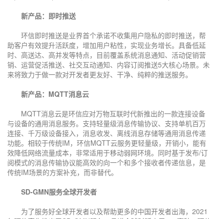
新产品：即时推送
环信即时推送是业界首个承诺不收集用户隐私的即时推送，帮
助客户有效提升活跃度，增加用户粘性，实现业务增长。具备低延
时、高送达、高并发等特点，目前覆盖系统消息通知、活动促销营
销、运营促活推送、社交互动通知、内容订阅推送5大核心场景。未
来将致力于做一款对开发者更友好、干净、纯粹的推送服务。
新产品：MQTT消息云
MQTT消息云是环信应对万物互联时代新推出的一款连接设备
与设备的通用消息服务。支持轻量级消息传输协议、支持单机百万
连接、千万级设备接入，消息收发、离线消息存储等通用消息传递
功能。相较于传统IM，环信MQTT云服务更轻量级，开销小，能有
效降低网络流量成本，非常适用于移动弱网环境。同时基于发布/订
阅模式的消息传输协议能高效的向一个和多个接收者传递信息，是
传统IM场景的方案补充，而非替代。
SD-GMN服务全球开发者
为了服务好全球开发者以及帮助更多的中国开发者出海，2021