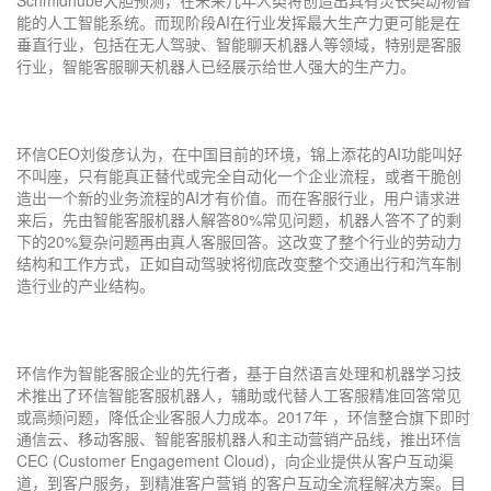
Schmidhube大胆预测，在未来几年人类将创造出具有灵长类动物智
能的人工智能系统。而现阶段AI在行业发挥最大生产力更可能是在
垂直行业，包括在无人驾驶、智能聊天机器人等领域，特别是客服
行业，智能客服聊天机器人已经展示给世人强大的生产力。
环信CEO刘俊彦认为，在中国目前的环境，锦上添花的AI功能叫好
不叫座，只有能真正替代或完全自动化一个企业流程，或者干脆创
造出一个新的业务流程的AI才有价值。而在客服行业，用户请求进
来后，先由智能客服机器人解答80%常见问题，机器人答不了的剩
下的20%复杂问题再由真人客服回答。这改变了整个行业的劳动力
结构和工作方式，正如自动驾驶将彻底改变整个交通出行和汽车制
造行业的产业结构。
环信作为智能客服企业的先行者，基于自然语言处理和机器学习技
术推出了环信智能客服机器人，辅助或代替人工客服精准回答常见
或高频问题，降低企业客服人力成本。2017年 ，环信整合旗下即时
通信云、移动客服、智能客服机器人和主动营销产品线，推出环信
CEC (Customer Engagement Cloud)，向企业提供从客户互动渠
道，到客户服务，到精准客户营销 的客户互动全流程解决方案。目