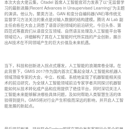
本次大会大佬云集，Citadel 首席人工智能官邓力发表了以“无监督学
习的最新进展(Recent Advances in Unsupervised Learning)”为主题
的演讲。他认为，聚类方法、GAN 和变分自编码器(VAE)等传统无
监督学习方法关注的重点是对输入数据的结构建模。腾讯 AI Lab 副
主任俞栋在大会上洞悉了语音识别领域的前沿研究，今日头条、第
四范式等嘉宾们从语音交互领域、自然语言处理及人工智能平台等
领域切入，详细解构了其在人工智能时代所实践的产业创新，展示
出AI技术在不同领域产生的巨大价值及未来机遇。
当下，科技和创新进入拐点式爆发，人工智能的浪潮席卷全球。在
此背景下，GMIS 2017作为国内首次汇集起全球人工智能和机器人
领域顶级专家的大会，中立、权威、系统地呈现了机器智能相关技
术的前沿研究，为全球人工智能领域前沿专家学者共同探讨机器智
能如何从技术转化成产品和应用提供了绝佳平台，同时深切关注人
工智能未来能够解决哪些具体问题，及如何帮助人类智慧生活的体
验得到提升。GMIS将对行业产生积极而深远的影响，并开启人工智
能发展的新起点。
最后提前剧透，环信联合Gartner即将在国内发布客服行业首个机器