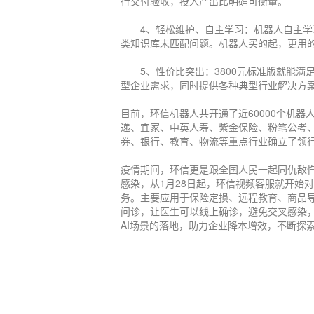
行交付验收，投入产出比明确可衡量。
4、轻松维护、自主学习：机器人自主学习
类知识库未匹配问题。机器人买的起，更用
5、性价比突出：3800元标准版就能满
型企业需求，同时提供各种典型行业解决方
目前，环信机器人共开通了近60000个机
递、宜家、中英人寿、紫金保险、粉笔公考
券、银行、教育、物流等重点行业确立了领
疫情期间，环信更是跟全国人民一起同仇敌
感染，从1月28日起，环信视频客服就开始
务。主要应用于保险定损、远程教育、商品
问诊，让医生可以线上确诊，避免交叉感染
AI场景的落地，助力企业降本增效，不断探