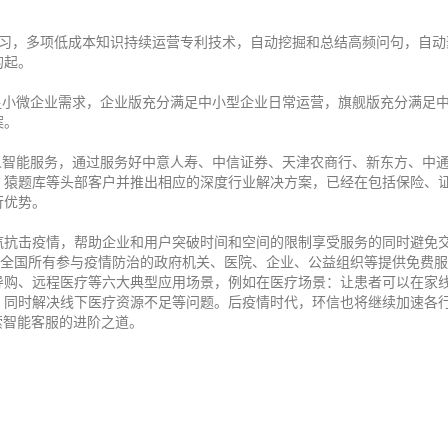
，多项低成本知识持续运营专利技术，自动挖掘和总结高频问句，自动
的起。
足小微企业需求，企业版充分满足中小型企业日常运营，旗舰版充分满足
案。
器人智能服务，通过服务好中意人寿、中信证券、天津农商行、新东方、中
、猿题库等头部客户并推出相应的深度行业解决方案，已经在包括保险、
行优势。
忾抗击疫情，帮助企业和用户突破时间和空间的限制享受服务的同时避免
对全国所有参与疫情防治的政府机关、医院、企业、公益组织等提供免费服
导购、远程医疗等六大典型应用场景，例如在医疗场景：让患者可以在家
，同时解决线下医疗资源不足等问题。后疫情时代，环信也将继续加速各
索智能客服的进阶之道。