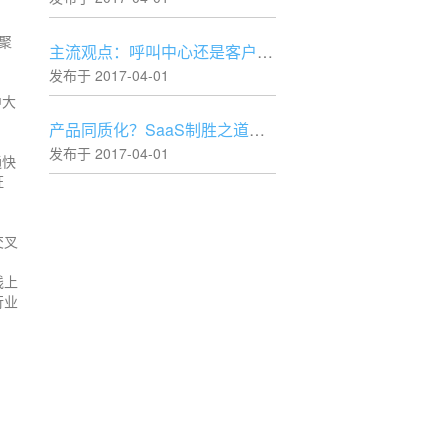
聚
主流观点：呼叫中心还是客户中心？
发布于 2017-04-01
中大
产品同质化？SaaS制胜之道本就不在工具层！
发布于 2017-04-01
通快
证
交叉
线上
行业