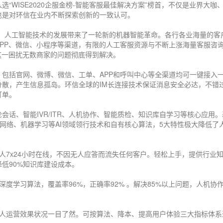
“WISE2020企服金榜-智能客服最佳解决方案”榜首，不仅是业界大咖
也是对环信在业内不断探索创新的一致认可。
G、人工智能技术的发展带来了一轮新的机器智能革命。各行各业海量的客
PP、微信、小程序等渠道，有限的人工客服资源与不断上涨海量客服咨
这一困扰无数商家的问题彻底得到解决。
包括官网、微博、微信、工单、APP和呼叫中心等全渠道均可一键接入
散，产生信息孤岛。环信全球的IM长连接技术保证消息安全必达，不错
订单。
话、智能IVR/ITR、人机协作、智能质检、知识库自学习等核心应用。
经网络、机器学习等AI领域领行技术和自有核心算法，5大特性极大降低了
7x24小时在线，不因无人应答而流失任何客户。轻松上手，提供行业
登录即时通讯云
登录客服云
低90%知识库建设成本。
t等深度学习算法，覆盖率96%，正确率92% 。解决85%以上问题，人机协
提交
，谢谢
运营效果状况一目了然。可按算法、降本、提高用户体验三大指标体系