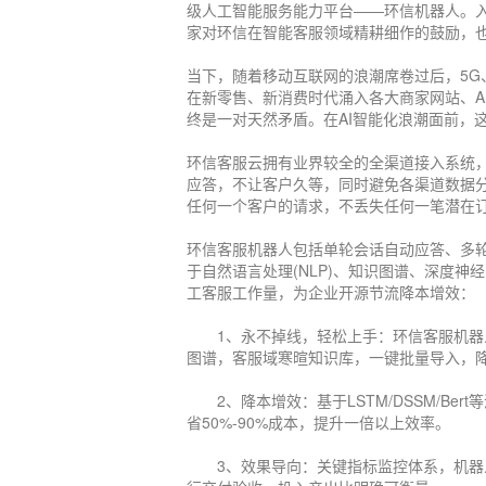
级人工智能服务能力平台——环信机器人。入选
家对环信在智能客服领域精耕细作的鼓励，
当下，随着移动互联网的浪潮席卷过后，5
在新零售、新消费时代涌入各大商家网站、A
终是一对天然矛盾。在AI智能化浪潮面前，
环信客服云拥有业界较全的全渠道接入系统，
应答，不让客户久等，同时避免各渠道数据分
任何一个客户的请求，不丢失任何一笔潜在
环信客服机器人包括单轮会话自动应答、多轮会
于自然语言处理(NLP)、知识图谱、深度神
工客服工作量，为企业开源节流降本增效：
1、永不掉线，轻松上手：环信客服机器人
图谱，客服域寒暄知识库，一键批量导入，降
2、降本增效：基于LSTM/DSSM/Ber
省50%-90%成本，提升一倍以上效率。
不了
3、效果导向：关键指标监控体系，机器人