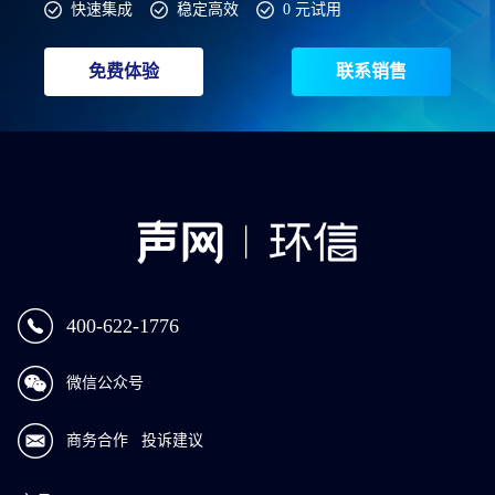
快速集成
稳定高效
0 元试用
免费体验
联系销售
400-622-1776
微信公众号
商务合作
投诉建议