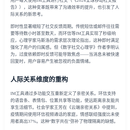
用户每天使用IM工具进行社交（《2024全球移动社交报
告》），这种变革既带来了沟通效率的提升，也引发了人
际关系的新思考。
即时性显著缩短了社交反馈周期。传统短信或邮件往往需
要等待数小时甚至数天，而环信等IM工具实现了秒级响
应，心理学家马斯洛的需求层次理论指出，这种即时满足
强化了用户的归属感。但《数字社交心理学》作者李明认
为，过度依赖即时反馈可能导致焦虑——当消息未被快速
回复时，用户容易产生被忽视的负面情绪。
人际关系维度的重构
IM工具通过多功能交互重新定义了亲密关系。环信支持
的语音条、表情包、位置共享等功能，使远距离亲友能共
享生活细节。社会学家王芳在《云端亲密关系》中提到，
疫情期间使用环信视频通话的家庭，情感联结强度比未使
用者高出37%。这种"数字共在"弥补了物理隔离的缺憾。