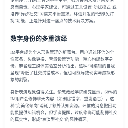
使用环信等IM工具的中学生中，42%会因未及时回复消
息而自责。心理学家建议，可通过工具设置"勿扰模式"或
培养"异步社交"习惯来平衡需求。环信开发的"智能免打
扰"功能，正是针对这一痛点的技术解决方案。
数字身份的多重演绎
IM平台成为个人形象管理的新舞台。用户通过环信的个
性签名、头像更换、背景设置等功能，精心构建数字身
份。麻省理工媒体实验室分析指出，这种"可编辑的自我
呈现"降低了社交试错成本，但也可能导致现实与虚拟形
象的割裂。
身份表演现象值得关注。伦敦政经学院研究显示，68%的
IM用户会修饰聊天内容（如删除错字、重发语音），这
种"完美化倾向"消耗了额外认知资源。环信的消息撤回功
能虽提供纠错机会，但学者提醒，过度修饰可能削弱社交
的真实性，形成"表演型社交"的恶性循环。