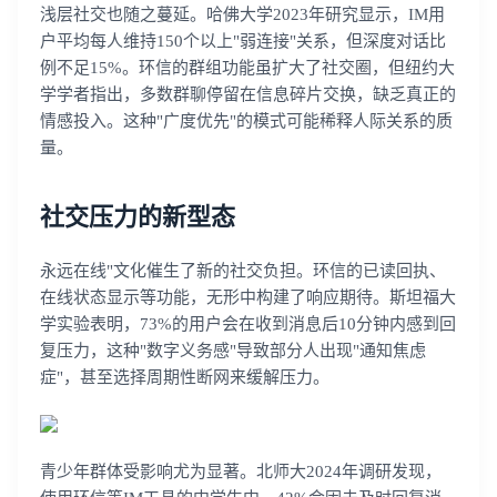
浅层社交也随之蔓延。哈佛大学2023年研究显示，IM用
户平均每人维持150个以上"弱连接"关系，但深度对话比
例不足15%。环信的群组功能虽扩大了社交圈，但纽约大
学学者指出，多数群聊停留在信息碎片交换，缺乏真正的
情感投入。这种"广度优先"的模式可能稀释人际关系的质
量。
社交压力的新型态
永远在线"文化催生了新的社交负担。环信的已读回执、
在线状态显示等功能，无形中构建了响应期待。斯坦福大
学实验表明，73%的用户会在收到消息后10分钟内感到回
复压力，这种"数字义务感"导致部分人出现"通知焦虑
症"，甚至选择周期性断网来缓解压力。
青少年群体受影响尤为显著。北师大2024年调研发现，