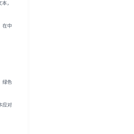
文本，
，在中
，绿色
本应对