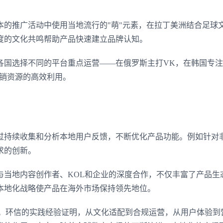
本的推广活动中使用当地流行的"萌"元素，在拉丁美洲结合足球
登录即时通讯云
度的文化共鸣帮助产品快速建立品牌认知。
登录客服云
各国选择不同的平台重点运营——在俄罗斯主打VK，在韩国专注
了营销资源的高效利用。
我已阅读并同意
通讯云服务条款
和
通讯云隐私政策
提交
不了，谢谢
过持续收集和分析本地用户反馈，不断优化产品功能。例如针对
求的创新。
与当地内容创作者、KOL和企业的深度合作，不仅丰富了产品生
本地化战略使产品在海外市场保持领先地位。
化。环信的实践经验证明，从文化适配到合规运营，从用户体验到