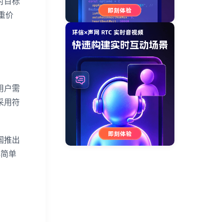
对目标
重价
用户需
采用符
国推出
非简单