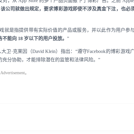
反对，从 App Store 的多个产品页面撤下了博彩广告。之前 Appl
19 年该公司就做出规定，要求博彩游戏即使不涉及真金下注，也必
线上博彩游戏就是指提供带有实际价值的产品或服务，并以此作为用户参
不能向 18 岁以下的用户投
放。
”
登录即时通讯云
理合伙人大卫·克莱因（David Klein）指出：“遵守Facebook的博彩游
登录客服云
的充分协助，才能排除潜在的监管和法律风险。”
 Advertisement
。
我已阅读并同意
通讯云服务条款
和
通讯云隐私政策
提交
不了，谢谢