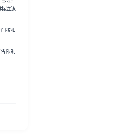
e 已经针
须标注该
与门槛和
戏广告限制