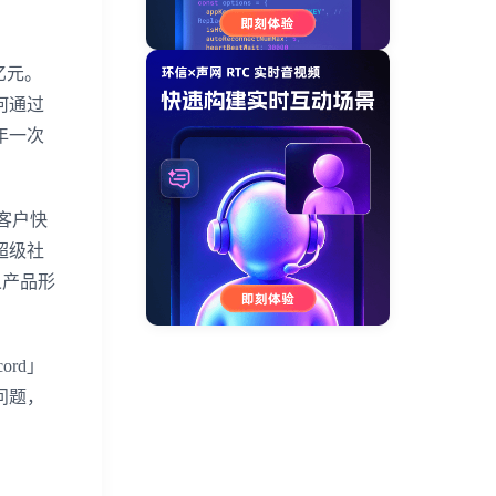
亿元。
何通过
年一次
客户快
超级社
义产品形
rd」
问题，