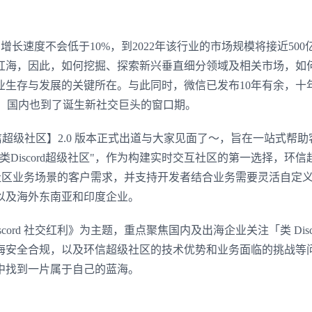
的增长速度不会低于10%，到2022年该行业的市场规模将接近500
红海，因此，如何挖掘、探索新兴垂直细分领域及相关市场，如
业生存与发展的关键所在。与此同时，微信已发布10年有余，十
势头，国内也到了诞生新社交巨头的窗口期。
信超级社区】2.0 版本正式出道与大家见面了～，旨在一站式帮助
Discord超级社区"，作为构建实时交互社区的第一选择，环信
 实时社区业务场景的客户需求，并支持开发者结合业务需要灵活自定
以及海外东南亚和印度企业。
ord 社交红利》为主题，重点聚焦国内及出海企业关注「类 Disco
海安全合规，以及环信超级社区的技术优势和业务面临的挑战等
中找到一片属于自己的蓝海。