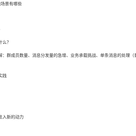
地场景有哪些
）
什么？
解：群成员数量、消息分发量的急增、业务承载挑战、单条消息的处理（
实践
注入新的动力