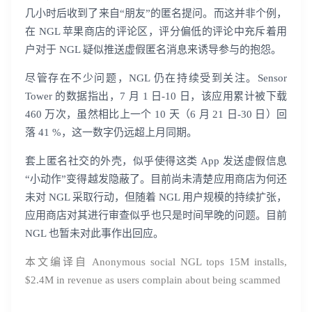
几小时后收到了来自“朋友”的匿名提问。而这并非个例，
在 NGL 苹果商店的评论区，评分偏低的评论中充斥着用
户对于 NGL 疑似推送虚假匿名消息来诱导参与的抱怨。
尽管存在不少问题，NGL 仍在持续受到关注。Sensor
Tower 的数据指出，7 月 1 日-10 日，该应用累计被下载
460 万次，虽然相比上一个 10 天（6 月 21 日-30 日）回
落 41 %，这一数字仍远超上月同期。
套上匿名社交的外壳，似乎使得这类 App 发送虚假信息
“小动作”变得越发隐蔽了。目前尚未清楚应用商店为何还
未对 NGL 采取行动，但随着 NGL 用户规模的持续扩张，
应用商店对其进行审查似乎也只是时间早晚的问题。目前
NGL 也暂未对此事作出回应。
本文编译自 Anonymous social NGL tops 15M installs,
$2.4M in revenue as users complain about being scammed