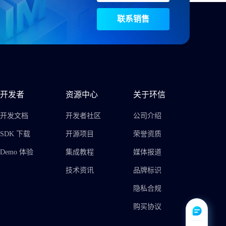
联系销售
开发者
资源中心
关于环信
开发文档
开发者社区
公司介绍
SDK 下载
开源项目
荣誉资质
Demo 体验
集成教程
媒体报道
技术资讯
品牌标识
隐私合规
购买协议