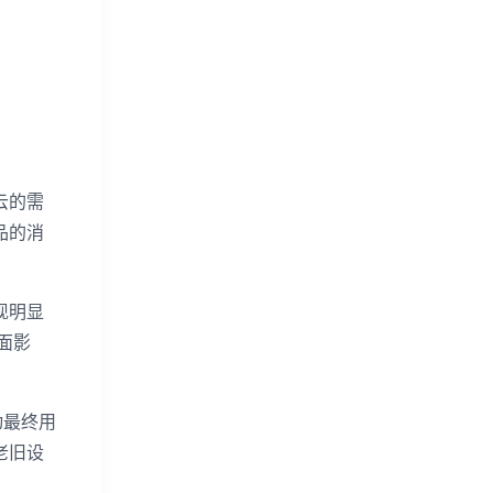
云的需
品的消
现明显
面影
动最终用
老旧设