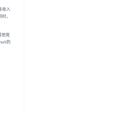
注收入
同时，
其他竞
aaS的