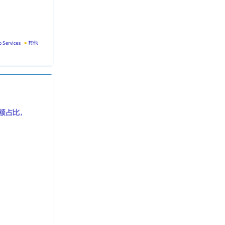
登录即时通讯云
登录客服云
我已阅读并同意
通讯云服务条款
和
通讯云隐私政策
提交
不了，谢谢