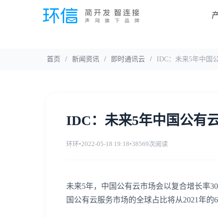
首页
/
新闻资讯
/
即时通讯云
/
IDC：未来5年中国
IDC：未来5年中国公有
环环
•
2022-05-18 19:18
•
38569次阅读
未来5年，中国公有云市场会以复合增长率30.
国公有云服务市场的全球占比将从2021年的6.