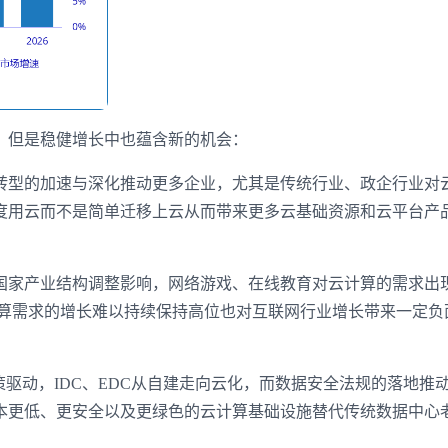
性，但是稳健增长中也蕴含新的机会：
转型的加速与深化推动更多企业，尤其是传统行业、政企行业对
度用云而不是简单迁移上云从而带来更多云基础资源和云平台产
，受国家产业结构调整影响，网络游戏、在线教育对云计算的需求出
计算需求的增长难以持续保持高位也对互联网行业增长带来一定负
策驱动，IDC、EDC从自建走向云化，而数据安全法规的落地推
本更低、更安全以及更绿色的云计算基础设施替代传统数据中心