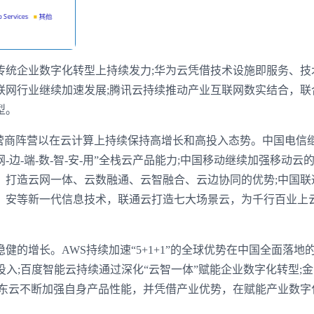
传统企业数字化转型上持续发力;华为云凭借技术设施即服务、技
联网行业继续加速发展;腾讯云持续推动产业互联网数实结合，联
型。
运营商阵营以在云计算上持续保持高增长和高投入态势。中国电信
-边-端-数-智-安-用”全栈云产品能力;中国移动继续加强移动云
，打造云网一体、云数融通、云智融合、云边协同的优势;中国联
、安等新一代信息技术，联通云打造七大场景云，为千行百业上
稳健的增长。AWS持续加速“5+1+1”的全球优势在中国全面落地
投入;百度智能云持续通过深化“云智一体”赋能企业数字化转型;
京东云不断加强自身产品性能，并凭借产业优势，在赋能产业数字