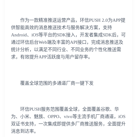
作为一款精准推送运营产品，环信PUSH 2.0为APP提
供智能高效的消息推送技术与服务解决方案，支持
Android、iOS等平台的SDK接入，开发者集成SDK后，可
通过环信后台Web端及丰富的API接口，完成消息推送及
统计分析，以满足不同行业、不同业务的个性化推送需
求，有效提升APP活跃度与用户留存率。
覆盖全球范围的多通道厂商一键下发
环信PUSH服务范围覆盖全球，全面覆盖谷歌、华
为、小米、魅族、OPPO、vivo等主流手机厂商通道，iOS
双证书支持，一次集成即提供多厂商推送服务，全面提升
消息到达率。