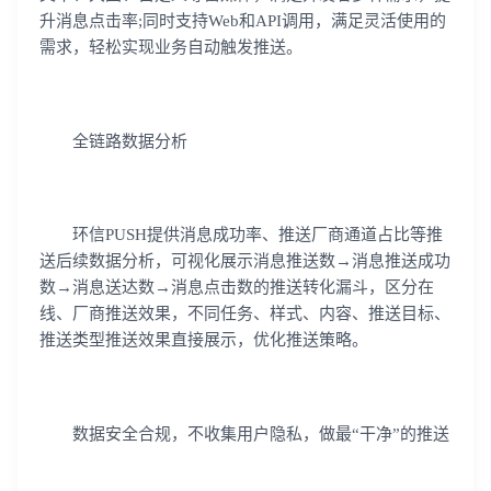
升消息点击率;同时支持Web和API调用，满足灵活使用的
需求，轻松实现业务自动触发推送。
全链路数据分析
环信PUSH提供消息成功率、推送厂商通道占比等推
送后续数据分析，可视化展示消息推送数→消息推送成功
数→消息送达数→消息点击数的推送转化漏斗，区分在
线、厂商推送效果，不同任务、样式、内容、推送目标、
推送类型推送效果直接展示，优化推送策略。
数据安全合规，不收集用户隐私，做最“干净”的推送