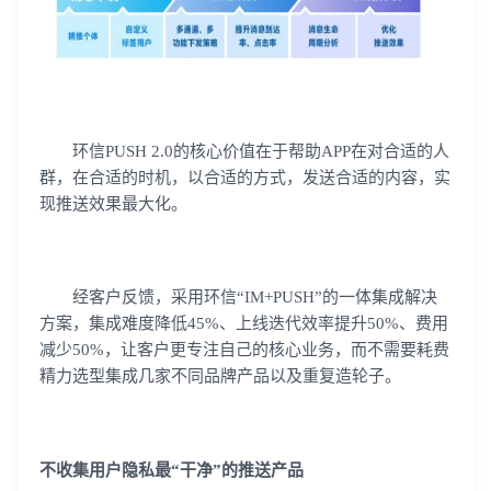
环信PUSH 2.0的核心价值在于帮助APP在对合适的人
群，在合适的时机，以合适的方式，发送合适的内容，实
现推送效果最大化。
经客户反馈，采用环信“IM+PUSH”的一体集成解决
方案，集成难度降低45%、上线迭代效率提升50%、费用
减少50%，让客户更专注自己的核心业务，而不需要耗费
精力选型集成几家不同品牌产品以及重复造轮子。
不收集用户隐私最“干净”的推送产品