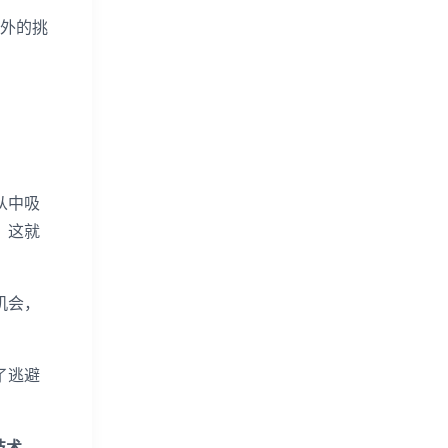
外的挑
。
从中吸
，这就
机会，
了逃避
技术。