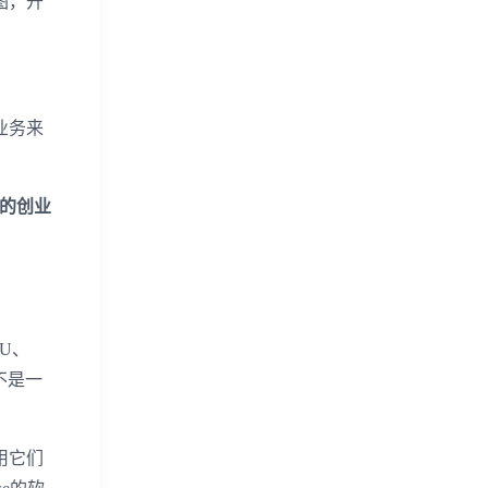
图，开
业务来
好的创业
U、
不是一
用它们