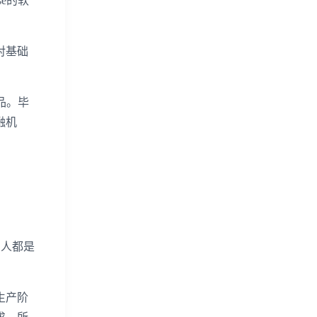
e的软
对基础
品。毕
融机
的人都是
生产阶