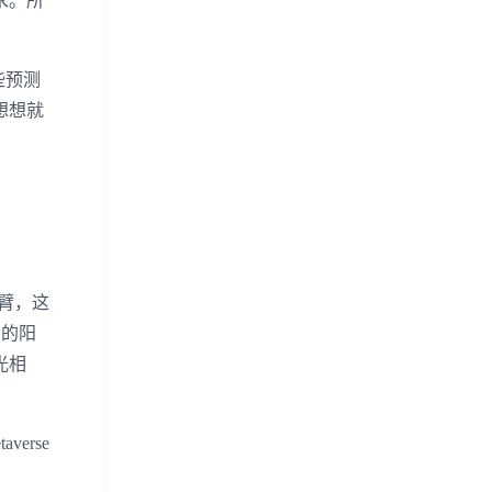
求。所
些预测
想想就
手臂，这
围的阳
光相
erse