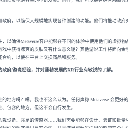
以及电池容量的不断发展。同样，我们可以拥有拥有Metavers
登录即时通讯云
政府，以确保大规模地实现各种创建的功能。他们将推动政府
登录客服云
确保Metaverse客户能够在不同的体验中使用他们的虚拟物
游戏中获得凉爽的皮肤又有什么意义呢？其他游说工作将面向金
能合约，以便在平台上交换商品和服务。
我已阅读并同意
通讯云服务条款
和
通讯云隐私政策
政府/游说经验，并对蓬勃发展的XR行业有敏锐的了解。
提交
不了，谢谢
吗？嗯，我也不这么认为。任何声称 Metaverse 会更好
全、包容的地方，但这不会自行发生。
戴设备、充足的传感器……我们需要能够在设计、验证和批量