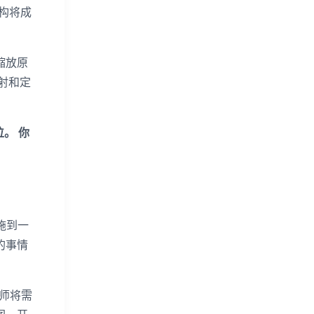
架构将成
缩放原
射和定
。 你
施到一
的事情
划师将需