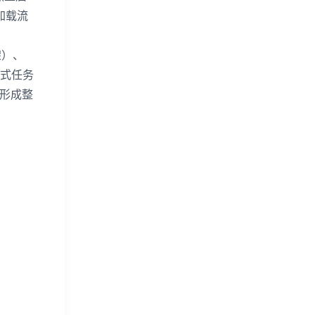
加载流
框架）、
布式任务
，形成整