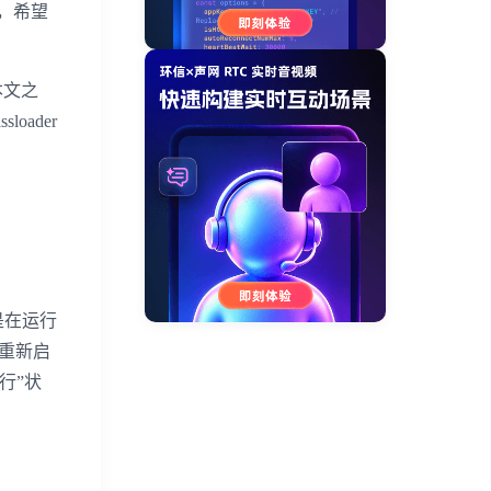
，希望
本文之
loader
是在运行
要重新启
行”状