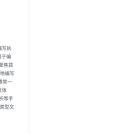
编写执
用于编
聚焦提
本地编写
通常一
发体
析等手
等多类型文