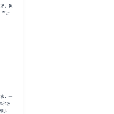
请求，耗
。而对
请求，一
够秒级
调用、