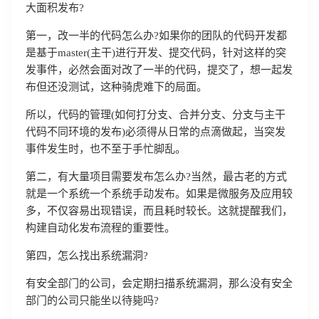
大面积发布?
第一，改一半的代码怎么办?如果你的团队的代码开发都
是基于master(主干)进行开发、提交代码，针对这样的突
发事件，必然会面对改了一半的代码，提交了，想一起发
布但还没测试，这种骑虎难下的局面。
登录即时通讯云
所以，代码的管理(如何打分支、合并分支、分支与主干
登录客服云
代码不同环境的发布)必须得从日常的点滴做起，当突发
事件发生时，也不至于手忙脚乱。
第二，有大量项目需要发布怎么办?当然，最古老的方式
就是一个系统一个系统手动发布。如果是微服务及应用较
多，不仅容易出现错误，而且耗时较长。这就提醒我们，
我已阅读并同意
通讯云服务条款
和
通讯云隐私政策
构建自动化发布流程的重要性。
第四，怎么找出系统漏洞?
提交
不了，谢谢
有安全部门的公司，会定期扫描系统漏洞，那么没有安全
部门的公司只能坐以待毙吗?