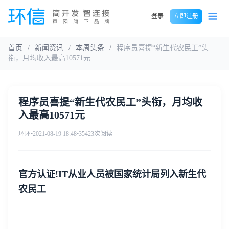
登录
立即注册
首页
/
新闻资讯
/
本周头条
/
程序员喜提“新生代农民工”头
衔，月均收入最高10571元
程序员喜提“新生代农民工”头衔，月均收
入最高10571元
环环
•
2021-08-19 18:48
•
35423次阅读
官方认证!IT从业人员被国家统计局列入新生代
农民工