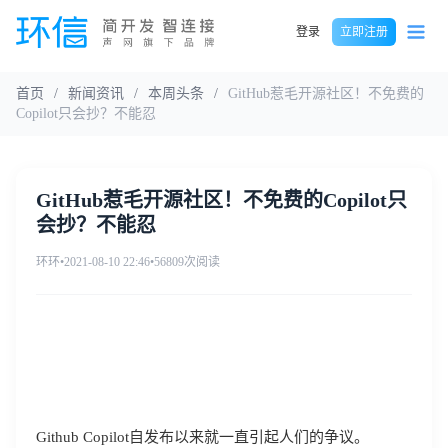
登录
立即注册
首页
/
新闻资讯
/
本周头条
/
GitHub惹毛开源社区！不免费的
Copilot只会抄？不能忍
GitHub惹毛开源社区！不免费的Copilot只
会抄？不能忍
环环
•
2021-08-10 22:46
•
56809次阅读
Github Copilot自发布以来就一直引起人们的争议。