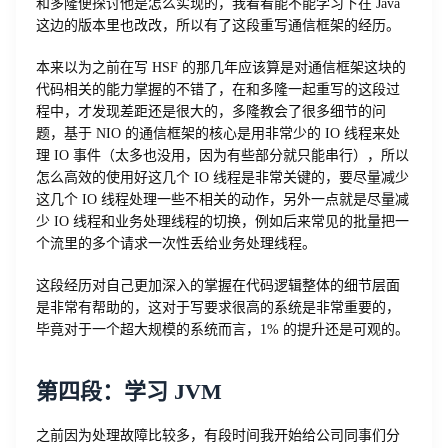
和多隆便探讨他是怎么实现的，我看看能不能学习下在 Java
这边的版本里也改改，所以有了这段重写通信框架的经历。
本来以为之前在写 HSF 的那几年应该算是对通信框架这块的
代码相关的能力掌握的不错了，在和多隆一起重写的这段过
程中，才发现差距还是很大的，多隆教会了很多细节的问
题，基于 NIO 的通信框架的核心是用非常少的 IO 线程来处
理 IO 事件（太多也没用，因为有些部分就只能串行），所以
怎么高效的使用好这几个 IO 线程是非常关键的，要尽量减少
这几个 IO 线程处理一些不相关的动作，另外一点就是尽量减
少 IO 线程和业务处理线程的切换，例如后来常见的批量把一
个流里的多个请求一次性丢给业务处理线程。
这段经历对自己更加深入的掌握在代码逻辑整体的细节层面
是非常有帮助的，这对于写要求很高的系统是非常重要的，
毕竟对于一个超大规模的系统而言，1% 的提升还是可观的。
第四段：学习 JVM
之前因为处理故障比较多，有段时间我开始给公司同事们分