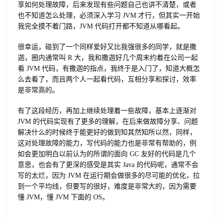
享如何处理故障，后来发现有些问题自己也讲不清楚，或者
也不知道怎么处理，必须深入学习 JVM 才行，但其实一开始
我完全摸不着门路，JVM 代码打开都不知道从哪看起。
很幸运，碰到了一个同样爱好又比我强很多的同学，就是撒
迦，圈内通常叫 R 大，我和撒迦好几个周末约着在公司一起
看 JVM 代码，有撒迦的指点，我终于是入门了，知道大概怎
么去看了，而且两个人一起看代码，互相分享和探讨，效率
是非常高的。
有了这段经历，再加上继续处理着一些故障，基本上逐渐对
JVM 的代码实现有了更多的理解，在后来做故障分享、问题
解决什么的时候终于能更好的做到知其然知所以然，同样，
这对处理故障的能力，写代码的能力也是非常有帮助的，例
如会更加明白以前认为的所谓的面向 GC 友好的代码是几个
意思，也会有了更深的感受是其实 Java 的代码呢，通常不会
写的太烂，因为 JVM 在运行期会做很多的尽可能的优化，拉
到一个平均线，但要写的很好，难度是非常大的，因为需要
懂 JVM，懂 JVM 下面的 OS。