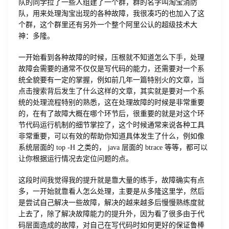
队的同学拉了一些人组建了一个群，群的名字叫淘宝消防
队，用来处理淘宝出现的各种故障，我很凑巧的也加入了这
个群，这个群里还有另外一个整个阿里公认的超级技术大
神：多隆。
一开始看到各种故障的时候，压根就不知道怎么下手，处理
故障会需要的通常不仅仅是写代码的能力，还需要对一个系
统全貌要有一定的掌握，例如前几年一篇特别火的文章，当
点击搜索背后发生了什么这样的文章，其实就是要对一个系
统的处理流程特别的熟悉，这在处理故障的时候是非常重要
的，在有了故障大概在哪个环节后，很重要的就是对这个环
节代码运行机制的细节掌控了，这个时候通常来说各种工具
非常重要，可以有效的帮助你知道具体发生了什么，例如像
系统层面的 top -H 之类的， java 层面的 btrace 等等，都可以
让你根据运行情况去定位问题的点。
这段时间我觉得我的提升就是靠大量的练手，故障确实有点
多，一开始就靠看人怎么处理，主要是从多隆这里学，然后
是尝试自己解决一些故障，解决的越来越多后慢慢熟练度就
上去了，除了解决故障能力的提升外，因为看了很多由于代
码层面造成的故障，对自己在写代码时如何更好的保证鲁棒