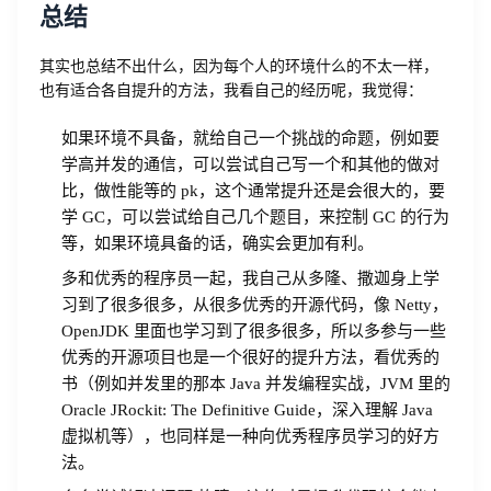
总结
其实也总结不出什么，因为每个人的环境什么的不太一样，
也有适合各自提升的方法，我看自己的经历呢，我觉得：
登录即时通讯云
登录客服云
如果环境不具备，就给自己一个挑战的命题，例如要
学高并发的通信，可以尝试自己写一个和其他的做对
比，做性能等的 pk，这个通常提升还是会很大的，要
学 GC，可以尝试给自己几个题目，来控制 GC 的行为
等，如果环境具备的话，确实会更加有利。
我已阅读并同意
通讯云服务条款
和
通讯云隐私政策
多和优秀的程序员一起，我自己从多隆、撒迦身上学
习到了很多很多，从很多优秀的开源代码，像 Netty，
提交
不了，谢谢
OpenJDK 里面也学习到了很多很多，所以多参与一些
优秀的开源项目也是一个很好的提升方法，看优秀的
书（例如并发里的那本 Java 并发编程实战，JVM 里的
Oracle JRockit: The Definitive Guide，深入理解 Java
虚拟机等），也同样是一种向优秀程序员学习的好方
法。