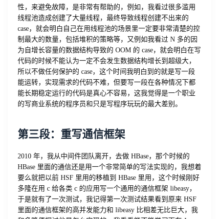
性，来避免故障，是非常有帮助的，例如，我看过很多滥用
线程池造成创建了大量线程，最终导致线程创建不出来的
case，就会明白自己在用线程池的场景里一定要非常清楚的控
制最大的数量，包括堆积的策略等，又例如我看过 N 多的因
为自增长容量的数据结构导致的 OOM 的 case，就会明白在写
代码的时候不能认为一定不会发生数据结构增长到超级大，
所以不做任何保护的 case，这个时间我明白到的就是写一段
能运转，实现需求的代码不难，但要写一段在各种情况下都
能长期稳定运行的代码是真心不容易，这我觉得是一个职业
的写商业系统的程序员和只是写程序玩玩的最大差别。
第三段：重写通信框架
2010 年，我从中间件团队离开，去做 HBase，那个时候的
HBase 里面的通信还是用一个非常简单的写法实现的，我想着
要么就把以前 HSF 里用的移植到 HBase 里用，这个时候刚好
多隆在用 c 给各类 c 的应用写一个通用的通信框架 libeasy，
于是就有了一次测试，我记得第一次测试结果看到原来 HSF
里面的通信框架的高并发能力和 libeasy 比相差无比巨大，我