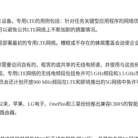
E设备。专用LTE的用例包括：针对任务关键型应用程序的网络
以避免公共LTE网络上不断加剧的拥塞情况。
经部署最初的专用LTE网络。糟糕或不存在的蜂窝覆盖会迫使企
组织需要访问自有的、租赁的或共享的无线电频谱，并使用与这些
用LTE网络的无线电频段包括免许可5 GHz频段和3.5 GHz
员会还计划开放900 MHz频段在LTE和即将推出的5G网络中免许
以来，苹果、LG电子、OnePlus和三星纷纷推出兼容CBRS的智
和路由器。
登录即时通讯云
登录客服云