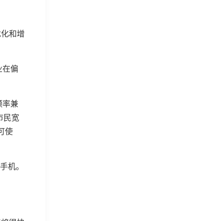
优化和增
业在偏
频率兼
市民宽
可使
能手机。