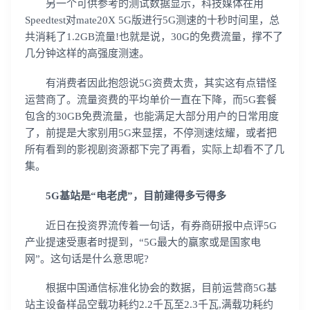
另一个可供参考的测试数据显示，科技媒体在用
Speedtest对mate20X 5G版进行5G测速的十秒时间里，总
共消耗了1.2GB流量!也就是说，30G的免费流量，撑不了
几分钟这样的高强度测速。
有消费者因此抱怨说5G资费太贵，其实这有点错怪
运营商了。流量资费的平均单价一直在下降，而5G套餐
包含的30GB免费流量，也能满足大部分用户的日常用度
了，前提是大家别用5G来显摆，不停测速炫耀，或者把
所有看到的影视剧资源都下完了再看，实际上却看不了几
集。
5G基站是“电老虎”，目前建得多亏得多
近日在投资界流传着一句话，有券商研报中点评5G
产业提速受惠者时提到，“5G最大的赢家或是国家电
网”。这句话是什么意思呢?
根据中国通信标准化协会的数据，目前运营商5G基
站主设备样品空载功耗约2.2千瓦至2.3千瓦,满载功耗约