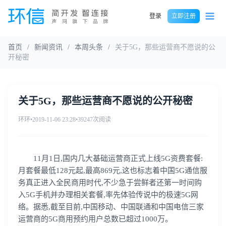
登录
立即注册
首页
/
新闻资讯
/
本周头条
/
关于5G，那些运营商不愿说的公
开秘密
关于5G，那些运营商不愿说的公开秘密
环环
•
2019-11-06 23:28
•
39247次阅读
11月1日,国内几大基础运营商正式上线5G资费套餐:
月套餐最低128元起,最高869元,这也标志着中国5G通信服
务真正进入全民商用时代,不少急于尝鲜者还第一时间购
入5G手机并办理相关套餐,率先体验传说中的极速5G网
络。据悉,截至目前,中国移动、中国联通和中国电信三家
运营商的5G商用预约用户总数已超过1000万。