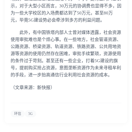
示，对于大型小区而言，30万元的协调费也显得不多，因
为一些大学校区的入场费都达到了50万元，甚至80万
元，毕竟5G建设势必会牵涉到多方的利益问题。
此外，有中国铁塔内部人士曾对媒体透露，社会资源
使用审批难也是个烦心事。在一些地方，社会管道资源、
登录即时通讯云
公路资源、桥梁资源、轨道资源、铁路资源、公共用地资
登录客服云
源等资源的使用仍然存在困难，审批手续繁琐，资源使用
的条件过于苛刻。甚至还有一些企业，打着5G建设的旗
号，提前购买抢占资源，意图垄断资源作为未来寻租牟利
的手段，进一步抬高通信行业利用社会资源的成本。
（文章来源：新快报）
我已阅读并同意
通讯云服务条款
和
通讯云隐私政策
提交
不了，谢谢
环信
5G