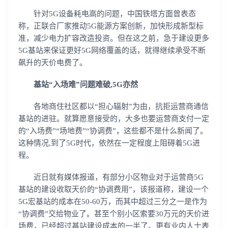
针对5G设备耗电高的问题，中国铁塔方面曾表态
称，正联合厂家推动5G能源方案创新，加快形成新型标
准，减少电力扩容改造投资。但在这之前，急于建设更多
5G基站来保证更好5G网络覆盖的话，就得继续承受不断
飙升的天价电费了。
基站“入场难”问题难破,5G亦然
各地商住社区都以“担心辐射”为由，抗拒运营商通信
基站的进驻。就算愿意接受的，大多也要运营商支付一定
的“入场费”“场地费”“协调费”，这些都不是什么新闻了。
这种情况,到了5G时代，依然在一定程度上阻碍着5G进
程。
近日就有媒体报道，有部分小区物业对于运营商5G
基站的建设收取天价的“协调费用”，该报道称，建设一个
5G宏基站的成本在50-60万，而其中超过三分之一是作为
“协调费”交给物业了。甚至个别小区索要30万元的天价进
场费，已经超过基站建设成本的一半了。更有业内人士表