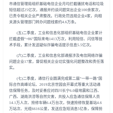
市通信管理局组织基础电信企业月均拦截骚扰电话和垃圾
短信超过25亿次，通报并约谈问题突出企业100余家次，
已责令相关企业严肃整改。行政处罚违规企业4家，向相
关源头管理部门转办问题线索约4.6万条。
(五)二季度，工业和信息化部组织基础电信企业累计
拦截虚假“+86”国际来电1413万次，利用短信、闪信等技
术手段，累计发送疑似诈骗电话提示信息5.5亿次。
(六)二季度，工业和信息化部通报涉及电信网络诈骗
问题企业17家，督促相关企业切实强化问题整改和责任落
实。
(七)二季度，通信行业圆满完成第二届“一带一路”国
际合作高峰论坛、2019北京世园会开幕式等重大活动通
信保障任务，及时妥善应对四川长宁6.0级地震和江西、
广西、湖南洪涝等自然灾害，共投入应急通信保障人员
14.1万人次、抢修车辆6.4万台次，快速抢修恢复基站4.6
万站次、光缆6616公里，发送应急短消息5亿条，保障抢