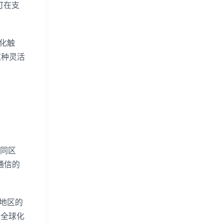
可在支
化触
这种灵活
不同区
通信的
同地区的
种全球化