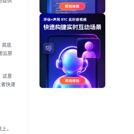
务提供
。其底
采用云原
。这意
发者快速
统上，