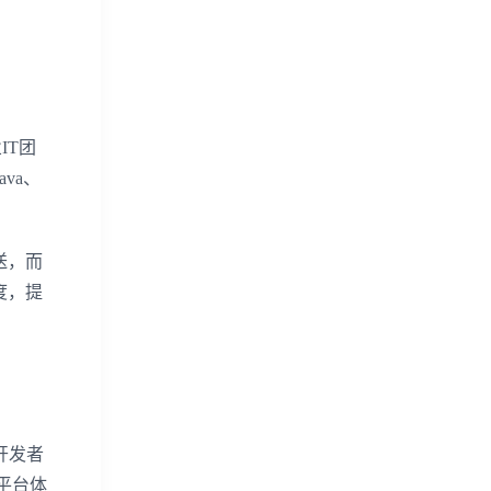
IT团
va、
送，而
度，提
开发者
平台体