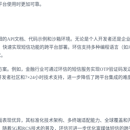
平台使用时更加可靠。
登录即时通讯云
登录客服云
的API文档、代码示例和沙箱环境。无论是个人开发者还是企业
，快速实现短信功能的跨平台部署。环信支持多种编程语言（如Ja
求。
方案。例如，金融行业可通过环信的短信服务实现OTP验证码发
我已阅读并同意
通讯云服务条款
和
通讯云隐私政策
信的开发者社区和7×24小时技术支持，进一步降低了跨平台集成的难
提交
不了，谢谢
面表现优异，其标准化技术架构、多终端适配能力、全球覆盖和
随着5G和RCS技术的普及，环信可进一步优化富媒体短信的跨