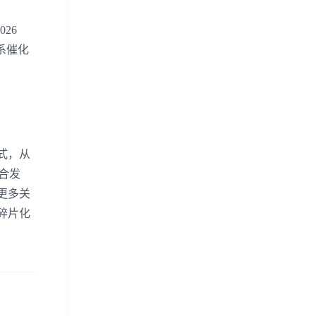
26
系催化
式，从
合发
更多关
碎片化