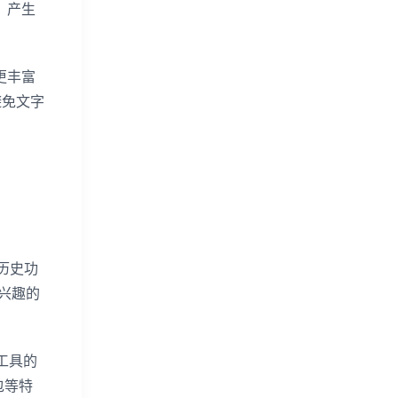
，产生
更丰富
避免文字
历史功
同兴趣的
工具的
包等特