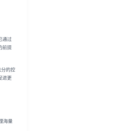
已通过
的前提
充分的控
促进更
理海量