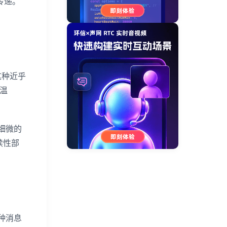
传递。
这种近乎
温
细微的
续性部
种消息