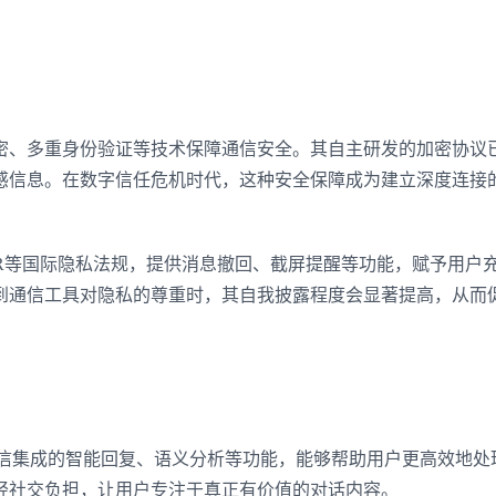
密、多重身份验证等技术保障通信安全。其自主研发的加密协议
感信息。在数字信任危机时代，这种安全保障成为建立深度连接
登录即时通讯云
登录客服云
PR等国际隐私法规，提供消息撤回、截屏提醒等功能，赋予用户
到通信工具对隐私的尊重时，其自我披露程度会显著提高，从而
我已阅读并同意
通讯云服务条款
和
通讯云隐私政策
提交
不了，谢谢
环信集成的智能回复、语义分析等功能，能够帮助用户更高效地处
轻社交负担，让用户专注于真正有价值的对话内容。