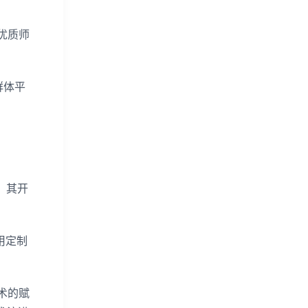
优质师
群体平
。其开
用定制
术的赋