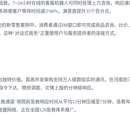
极致。7×24小时在线的客服机器人可同时处理上万咨询，响应速
系统使客户等待时间减少80%，满意度提升35个百分点。
能的新零售案例中，消费者通过IM窗口即可完成商品咨询、比价
3。这种"对话式商务"正重塑用户与服务提供者的连接方式。
出独特价值。其高并发架构支持万人级群组实时通讯，在河南防
现指令下达、物资调度、灾情上报的分钟级响应。
急救通道"将院前急救响应时间从平均12分钟压缩至7分钟，急救
援网络，正在全国120急救体系推广。