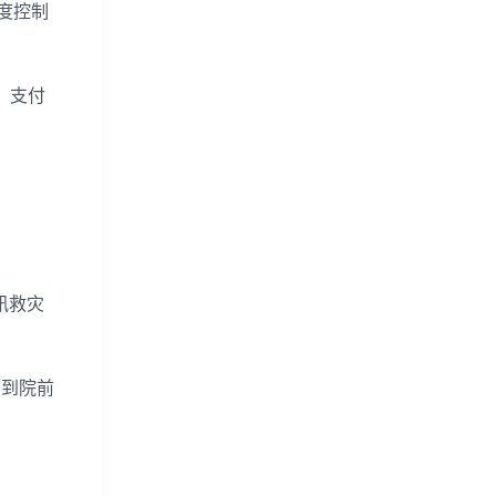
度控制
、支付
汛救灾
车到院前