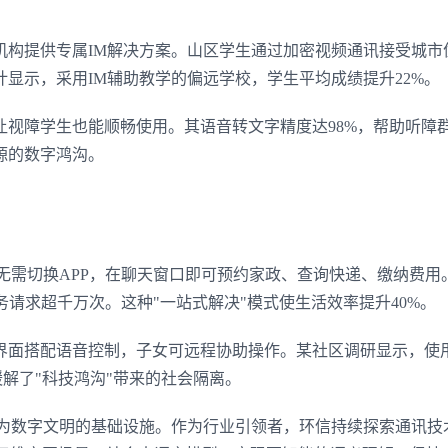
育机构提供专属IM解决方案。山区学生通过加密视频通讯接受城市
登录即时通讯云
显示，采用IM辅助教学的偏远学校，学生平均成绩提升22%。
登录客服云
让视障学生也能顺畅使用。其语音转文字精度达98%，帮助听障
源的数字鸿沟。
我已阅读并同意
通讯云服务条款
和
通讯云隐私政策
提交
不了，谢谢
无需切换APP，在聊天窗口即可预约家政、查询快递、缴纳费用
务请求超千万次。这种"一站式解决"模式使生活效率提升40%。
界面搭配语音控制，子女可远程协助操作。某社区调研显示，使
缓解了"科技鸿沟"带来的社会隔离。
展为数字文明的基础设施。作为行业引领者，环信持续探索通讯技